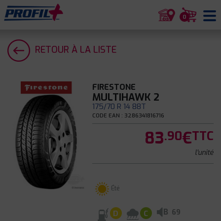
0
RETOUR À LA LISTE
FIRESTONE
MULTIHAWK 2
175/70 R 14 88T
CODE EAN : 3286341816716
83
€
.90
TTC
l'unité
Été
B
69
D
C