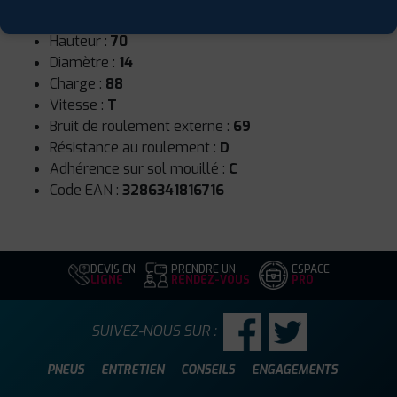
Largeur :
175
Hauteur :
70
Diamètre :
14
Charge :
88
Vitesse :
T
Bruit de roulement externe :
69
Résistance au roulement :
D
Adhérence sur sol mouillé :
C
Code EAN :
3286341816716
DEVIS EN
PRENDRE UN
ESPACE
LIGNE
RENDEZ-VOUS
PRO
SUIVEZ-NOUS SUR :
PNEUS
ENTRETIEN
CONSEILS
ENGAGEMENTS