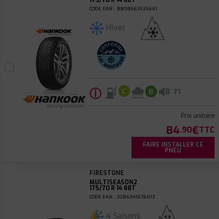
175/70 R 14 88T
CODE EAN : 8808563535661
Hiver
ⓘ
B
C
B
71
Prix unitaire
84
€
.90
TTC
FAIRE INSTALLER CE
PNEU
FIRESTONE
MULTISEASON2
175/70 R 14 88T
CODE EAN : 3286341676013
4 Saisons