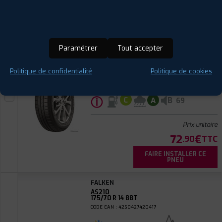
FAIRE INSTALLER CE
PNEU
FALKEN
SINCERA SN110
Paramétrer
Tout accepter
175/70 R 14 84T
CODE EAN : 4250427439181
Politique de confidentialité
Politique de cookies
Été
ⓘ
B
C
A
69
Prix unitaire
72
€
.90
TTC
FAIRE INSTALLER CE
PNEU
FALKEN
AS210
175/70 R 14 88T
CODE EAN : 4250427420417