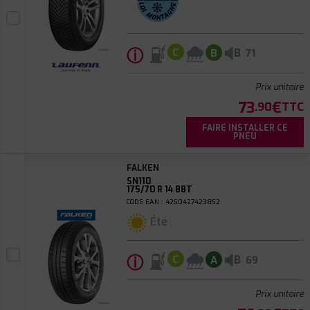
ⓘ
B
C
B
71
Prix unitaire
73
€
.90
TTC
FAIRE INSTALLER CE
PNEU
FALKEN
SN110
175/70 R 14 88T
CODE EAN : 4250427423852
Été
ⓘ
B
C
A
69
Prix unitaire