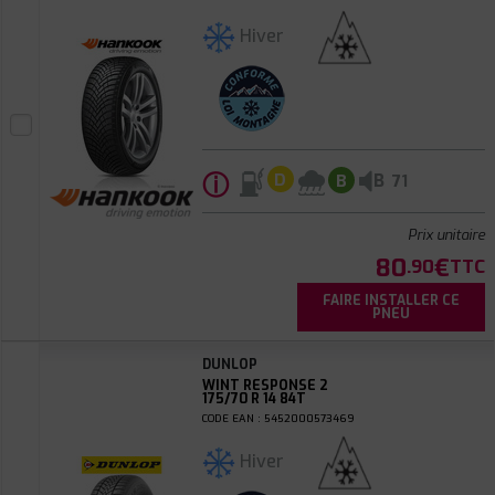
Hiver
ⓘ
B
D
B
71
Prix unitaire
80
€
.90
TTC
FAIRE INSTALLER CE
PNEU
DUNLOP
WINT RESPONSE 2
175/70 R 14 84T
CODE EAN : 5452000573469
Hiver