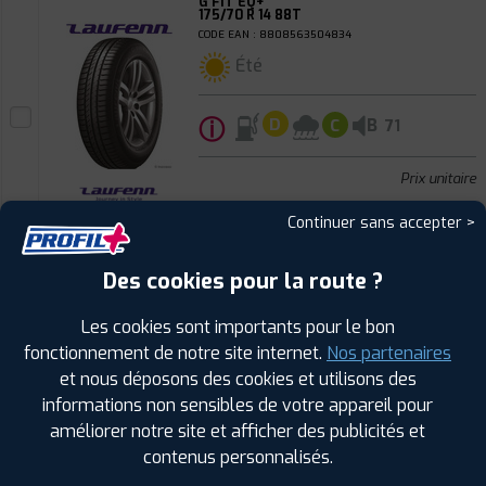
G FIT EQ+
175/70 R 14 88T
CODE EAN : 8808563504834
Été
ⓘ
B
D
C
71
Prix unitaire
71
€
.90
TTC
Continuer sans accepter >
FAIRE INSTALLER CE
PNEU
Des cookies pour la route ?
FALKEN
Les cookies sont importants pour le bon
AS210
175/70 R 14 84T
fonctionnement de notre site internet.
Nos partenaires
CODE EAN : 4250427420424
et nous déposons des cookies et utilisons des
4 Saisons
informations non sensibles de votre appareil pour
améliorer notre site et afficher des publicités et
contenus personnalisés.