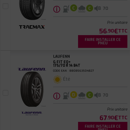
ⓘ
B
C
C
70
Prix unitaire
56
€
.90
TTC
FAIRE INSTALLER CE
PNEU
LAUFENN
G FIT EQ+
175/70 R 14 84T
CODE EAN : 8808563504827
Été
ⓘ
B
D
C
70
Prix unitaire
67
€
.90
TTC
FAIRE INSTALLER CE