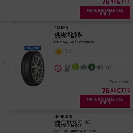
76
€
.90
TTC
FAIRE INSTALLER CE
PNEU
FALKEN
SINCERA SN110
175/70 R 14 88T
CODE EAN : 4250427439297
Été
ⓘ
B
C
A
70
Prix unitaire
76
€
.90
TTC
FAIRE INSTALLER CE
PNEU
HANKOOK
WINTER I*CEPT RS3
175/70 R 14 84T
CODE EAN : 8808563535920