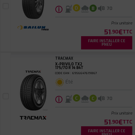
ⓘ
B
D
B
70
Prix unitaire
51
€
.90
TTC
FAIRE INSTALLER CE
PNEU
TRACMAX
X-PRIVILO TX2
175/70 R 14 84T
CODE EAN : 6956647619867
Été
ⓘ
B
C
C
70
Prix unitaire
51
€
.90
TTC
FAIRE INSTALLER CE
PNEU