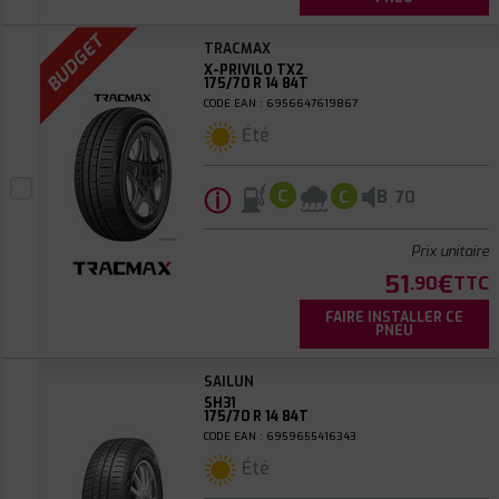
BUDGET
TRACMAX
X-PRIVILO TX2
175/70 R 14 84T
CODE EAN : 6956647619867
Été
ⓘ
B
C
C
70
Prix unitaire
51
€
.90
TTC
FAIRE INSTALLER CE
PNEU
SAILUN
SH31
175/70 R 14 84T
CODE EAN : 6959655416343
Été