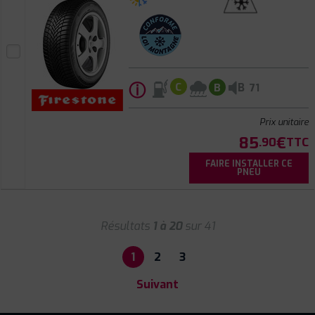
ⓘ
B
C
B
71
Prix unitaire
85
€
.90
TTC
FAIRE INSTALLER CE
PNEU
Résultats
1 à 20
sur 41
1
2
3
Suivant