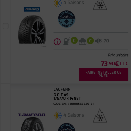
4 Saisons
ⓘ
B
C
C
70
Prix unitaire
73
€
.90
TTC
FAIRE INSTALLER CE
PNEU
LAUFENN
G FIT 4S
175/70 R 14 88T
CODE EAN : 8808563526164
4 Saisons