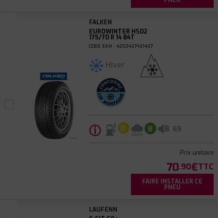
PNEU
FALKEN
EUROWINTER HS02
175/70 R 14 84T
CODE EAN : 4250427431437
Hiver
ⓘ
B
D
B
69
Prix unitaire
70
€
.90
TTC
FAIRE INSTALLER CE
PNEU
LAUFENN