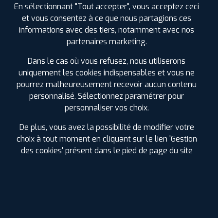
En sélectionnant "Tout accepter", vous acceptez ceci
et vous consentez à ce que nous partagions ces
ⓘ
B
D
C
71
informations avec des tiers, notamment avec nos
partenaires marketing.
Prix unitaire
Dans le cas où vous refusez, nous utiliserons
72
€
.90
TTC
uniquement les cookies indispensables et vous ne
FAIRE INSTALLER CE
pourrez malheureusement recevoir aucun contenu
PNEU
personnalisé. Sélectionnez paramétrer pour
personnaliser vos choix.
FALKEN
SINCERA SN110
175/70 R 14 84T
De plus, vous avez la possibilité de modifier votre
CODE EAN : 4250427425887
choix à tout moment en cliquant sur le lien 'Gestion
Été
des cookies' présent dans le pied de page du site
ⓘ
B
C
A
69
Prix unitaire
72
€
.90
TTC