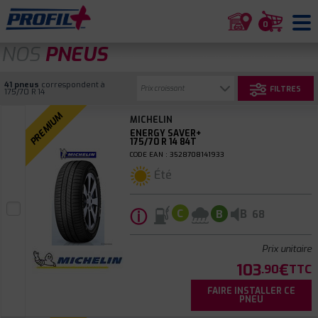
0
NOS
PNEUS
41 pneus
correspondent à
FILTRES
175/70 R 14
PREMIUM
MICHELIN
ENERGY SAVER+
175/70 R 14 84T
CODE EAN : 3528708141933
Été
ⓘ
B
C
B
68
Prix unitaire
103
€
.90
TTC
FAIRE INSTALLER CE
PNEU