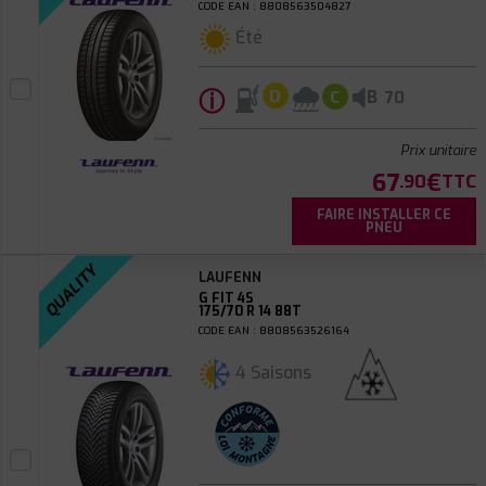
CODE EAN : 8808563504827
Été
ⓘ
B
D
C
70
Prix unitaire
67
€
.90
TTC
FAIRE INSTALLER CE
PNEU
QUALITY
LAUFENN
G FIT 4S
175/70 R 14 88T
CODE EAN : 8808563526164
4 Saisons