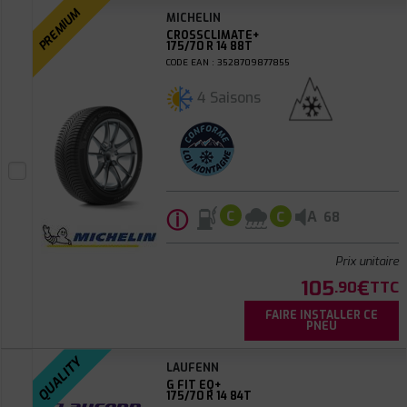
PREMIUM
MICHELIN
CROSSCLIMATE+
175/70 R 14 88T
CODE EAN : 3528709877855
4 Saisons
ⓘ
A
C
C
68
Prix unitaire
105
€
.90
TTC
FAIRE INSTALLER CE
PNEU
QUALITY
LAUFENN
G FIT EQ+
175/70 R 14 84T