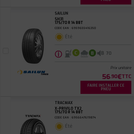
SAILUN
SH31
175/70 R 14 88T
CODE EAN : 6959655416350
Été
ⓘ
B
C
B
70
Prix unitaire
56
€
.90
TTC
FAIRE INSTALLER CE
PNEU
TRACMAX
X-PRIVILO TX2
175/70 R 14 88T
CODE EAN : 6956647619874
Été