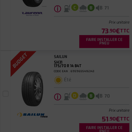
ⓘ
B
C
B
71
Prix unitaire
73
€
.90
TTC
FAIRE INSTALLER CE
PNEU
BUDGET
SAILUN
SH31
175/70 R 14 84T
CODE EAN : 6959655416343
Été
ⓘ
B
D
B
70
Prix unitaire
51
€
.90
TTC
FAIRE INSTALLER CE
PNEU