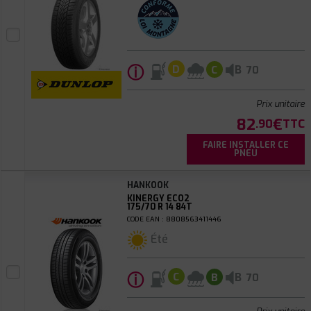
ⓘ
B
D
C
70
Prix unitaire
82
€
.90
TTC
FAIRE INSTALLER CE
PNEU
HANKOOK
KINERGY ECO2
175/70 R 14 84T
CODE EAN : 8808563411446
Été
ⓘ
B
C
B
70