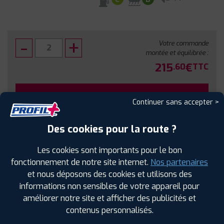
Votre commande
montée et équilibrée :
215
€
.60
TTC
FAIRE INSTALLER CE PNEU
Continuer sans accepter >
Sous réserve de disponibilité en agence
Des cookies pour la route ?
Les cookies sont importants pour le bon
fonctionnement de notre site internet.
Nos partenaires
et nous déposons des cookies et utilisons des
SPÉCIFICATIONS
AVIS CLIENTS
ÉTIQUETAGE
informations non sensibles de votre appareil pour
améliorer notre site et afficher des publicités et
Étiquetage
contenus personnalisés.