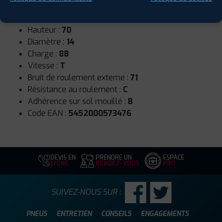
Runflat :
Non
Largeur :
175
Hauteur :
70
Diamètre :
14
Charge :
88
Vitesse :
T
Bruit de roulement externe :
71
Résistance au roulement :
C
Adhérence sur sol mouillé :
B
Code EAN :
5452000573476
DEVIS EN
PRENDRE UN
ESPACE
LIGNE
RENDEZ-VOUS
PRO
SUIVEZ-NOUS SUR :
PNEUS
ENTRETIEN
CONSEILS
ENGAGEMENTS