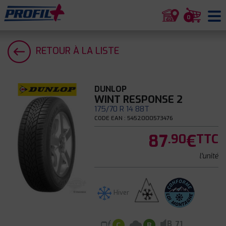
0
RETOUR À LA LISTE
DUNLOP
WINT RESPONSE 2
175/70 R 14 88T
CODE EAN : 5452000573476
87
€
.90
TTC
l'unité
Hiver
B
71
C
B