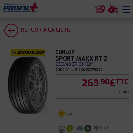
0
RETOUR À LA LISTE
DUNLOP
SPORT MAXX RT 2
255/40 ZR 21 102Y
CODE EAN : 5452000578358
263
€
.90
TTC
l'unité
Été
B
72
C
A