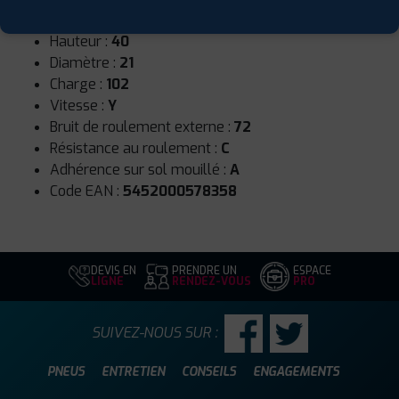
Largeur :
255
Hauteur :
40
Diamètre :
21
Charge :
102
Vitesse :
Y
Bruit de roulement externe :
72
Résistance au roulement :
C
Adhérence sur sol mouillé :
A
Code EAN :
5452000578358
DEVIS EN
PRENDRE UN
ESPACE
LIGNE
RENDEZ-VOUS
PRO
SUIVEZ-NOUS SUR :
PNEUS
ENTRETIEN
CONSEILS
ENGAGEMENTS