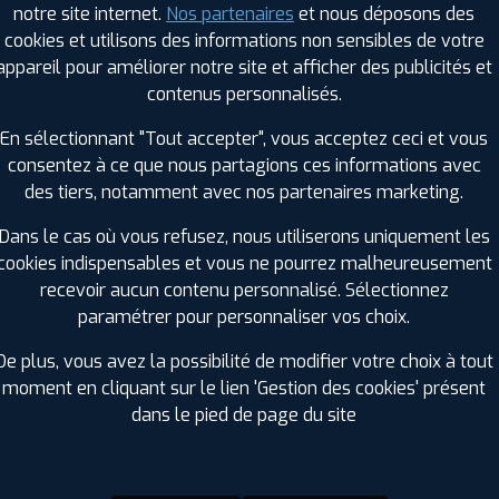
notre site internet.
Nos partenaires
et nous déposons des
Hauteur :
50
cookies et utilisons des informations non sensibles de votre
Diamètre :
19
appareil pour améliorer notre site et afficher des publicités et
Charge :
99
contenus personnalisés.
Vitesse :
V
Bruit de roulement externe :
70
En sélectionnant "Tout accepter", vous acceptez ceci et vous
Résistance au roulement :
C
consentez à ce que nous partagions ces informations avec
Adhérence sur sol mouillé :
A
des tiers, notamment avec nos partenaires marketing.
Code EAN :
3528702444191
Dans le cas où vous refusez, nous utiliserons uniquement les
cookies indispensables et vous ne pourrez malheureusement
recevoir aucun contenu personnalisé. Sélectionnez
paramétrer pour personnaliser vos choix.
De plus, vous avez la possibilité de modifier votre choix à tout
moment en cliquant sur le lien 'Gestion des cookies' présent
dans le pied de page du site