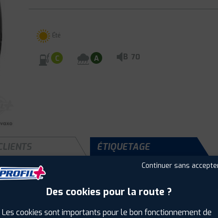
Été
B
70
C
A
CLIENTS
ÉTIQUETAGE
Continuer sans accepte
Des cookies pour la route ?
Saison :
Été
Runflat :
Non
Les cookies sont importants pour le bon fonctionnement de
Largeur :
235