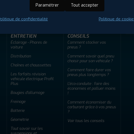
ir adherent
Offres d'emploi
FAQ
Paramétrer
Tout accepter
olitique de confidentialité
Politique de cookie
ENTRETIEN
CONSEILS
Éclairage - Phares de
Comment stocker vos
voiture
pneus ?
Distribution
Comment savoir quel pneu
choisir pour son véhicule ?
Chaînes et chaussettes
Comment faire durer vos
Les forfaits révision
pneus plus longtemps ?
véhicule électrique Profil
Plus
L'éco-conduite : faire des
économies et polluer moins
Bougies d'allumage
!
Freinage
Comment économiser du
carburant grâce à vos pneus
Batterie
?
Géométrie
Voir tous les conseils
Tout savoir sur les
suspensions et