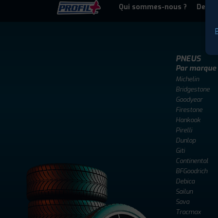
Qui sommes-nous ?
Deven
P
PNEUS
Par marque
Michelin
Bridgestone
Goodyear
Firestone
Hankook
Pirelli
Dunlop
Giti
Continental
BFGoodrich
Debica
Sailun
Sava
Tracmax