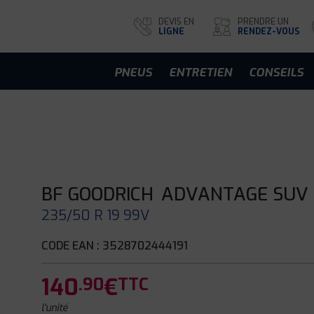
DEVIS EN
PRENDRE UN
LIGNE
RENDEZ-VOUS
PNEUS
ENTRETIEN
CONSEILS
BF GOODRICH
ADVANTAGE SUV
235/50 R 19 99V
CODE EAN : 3528702444191
140
€
.90
TTC
l'unité