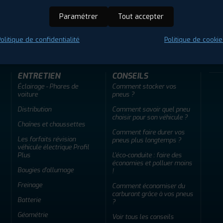
Paramétrer
Tout accepter
ir adherent
Offres d'emploi
FAQ
olitique de confidentialité
Politique de cookie
ENTRETIEN
CONSEILS
Éclairage - Phares de
Comment stocker vos
voiture
pneus ?
Distribution
Comment savoir quel pneu
choisir pour son véhicule ?
Chaînes et chaussettes
Comment faire durer vos
Les forfaits révision
pneus plus longtemps ?
véhicule électrique Profil
Plus
L'éco-conduite : faire des
économies et polluer moins
Bougies d'allumage
!
Freinage
Comment économiser du
carburant grâce à vos pneus
Batterie
?
Géométrie
Voir tous les conseils