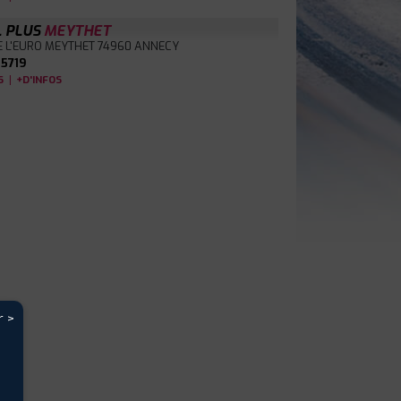
L PLUS
MEYTHET
E L'EURO MEYTHET
74960 ANNECY
5719
|
S
+D'INFOS
r >