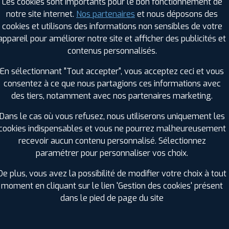
Les cookies sont importants pour le bon fonctionnement de
notre site internet.
Nos partenaires
et nous déposons des
cookies et utilisons des informations non sensibles de votre
RAGES PROFIL PLUS DANS LES VILLES À PR
appareil pour améliorer notre site et afficher des publicités et
contenus personnalisés.
Cognin (73)
Saint-Alban-Leysse (73)
En sélectionnant "Tout accepter", vous acceptez ceci et vous
Faverges (74)
Saint-Gervais-les-Bains (74)
consentez à ce que nous partagions ces informations avec
La Ravoire (73)
Saint-Jorioz (74)
des tiers, notamment avec nos partenaires marketing.
Passy (74)
Sallanches (74)
Dans le cas où vous refusez, nous utiliserons uniquement les
GES PROFIL PLUS DANS LES DÉPARTEMENT
cookies indispensables et vous ne pourrez malheureusement
recevoir aucun contenu personnalisé. Sélectionnez
AIN (01)
paramétrer pour personnaliser vos choix.
+ D'INFOS
De plus, vous avez la possibilité de modifier votre choix à tout
moment en cliquant sur le lien 'Gestion des cookies' présent
dans le pied de page du site