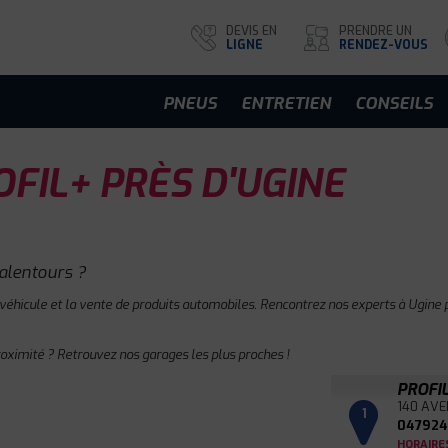
DEVIS EN
PRENDRE UN
LIGNE
RENDEZ-VOUS
PNEUS
ENTRETIEN
CONSEILS
FIL+ PRÈS D'UGINE
alentours ?
 véhicule et la vente de produits automobiles. Rencontrez nos experts à Ugine p
roximité ? Retrouvez nos garages les plus proches !
PROFI
140 AVE
1
047924
HORAIRE