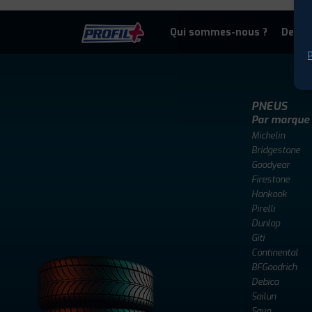
Qui sommes-nous ?
Deven
P
PNEUS
Par marque
Michelin
Bridgestone
Goodyear
Firestone
Hankook
Pirelli
Dunlop
Giti
Continental
BFGoodrich
Debica
Sailun
Sava