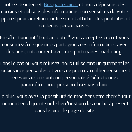
notre site internet.
Nos partenaires
et nous déposons des
cookies et utilisons des informations non sensibles de votre
appareil pour améliorer notre site et afficher des publicités et
RAGES PROFIL PLUS DANS LES VILLES À PR
contenus personnalisés.
En sélectionnant "Tout accepter", vous acceptez ceci et vous
Faverges (74)
Saint-Jean-de-Maurienne (73)
consentez à ce que nous partagions ces informations avec
La Ravoire (73)
Saint-Jorioz (74)
des tiers, notamment avec nos partenaires marketing.
Saint-Alban-Leysse (73)
Thônes (74)
Dans le cas où vous refusez, nous utiliserons uniquement les
GES PROFIL PLUS DANS LES DÉPARTEMENT
cookies indispensables et vous ne pourrez malheureusement
AIN (01)
recevoir aucun contenu personnalisé. Sélectionnez
+ D'INFOS
paramétrer pour personnaliser vos choix.
De plus, vous avez la possibilité de modifier votre choix à tout
moment en cliquant sur le lien 'Gestion des cookies' présent
dans le pied de page du site