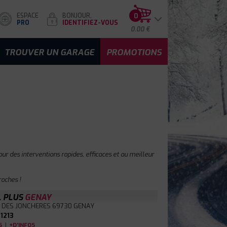
ESPACE
BONJOUR,
0
PRO
IDENTIFIEZ-VOUS
0.00 €
TROUVER UN GARAGE
PROMOTIONS
ur des interventions rapides, efficaces et au meilleur
oches !
L PLUS
GENAY
 DES JONCHERES
69730 GENAY
1213
|
S
+D'INFOS