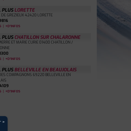
L PLUS
LORETTE
E DE GREZIEUX
42420 LORETTE
9816
|
S
+D'INFOS
L PLUS
CHATILLON SUR CHALARONNE
PIERRE ET MARIE CURIE
01400 CHATILLON /
ONNE
1300
|
S
+D'INFOS
L PLUS
BELLEVILLE EN BEAUJOLAIS
 DES COMPAGNONS
69220 BELLEVILLE EN
LAIS
4109
|
S
+D'INFOS
r >