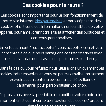
Des cookies pour la route ?
Les cookies sont importants pour le bon fonctionnement de
RAGES PROFIL PLUS DANS LES VILLES À PR
notre site internet.
Nos partenaires
et nous déposons des
cookies et utilisons des informations non sensibles de votre
Feyzin (69)
Saint-Cyr-au-Mont-d'Or (69)
appareil pour améliorer notre site et afficher des publicités et
Fontaines-sur-Saône (69)
Saint-Didier-au-Mont-d'Or (69)
contenus personnalisés.
Francheville (69)
Saint-Fons (69)
En sélectionnant "Tout accepter", vous acceptez ceci et vous
La Mulatière (69)
Saint-Genis-Laval (69)
consentez à ce que nous partagions ces informations avec
Oullins (69)
Saint-Priest (69)
des tiers, notamment avec nos partenaires marketing.
Pierre-Bénite (69)
Sainte-Foy-lès-Lyon (69)
Rillieux-la-Pape (69)
Tassin-la-Demi-Lune (69)
Dans le cas où vous refusez, nous utiliserons uniquement les
cookies indispensables et vous ne pourrez malheureusement
GES PROFIL PLUS DANS LES DÉPARTEMENT
recevoir aucun contenu personnalisé. Sélectionnez
SAÔNE-ET-LOIRE (71)
paramétrer pour personnaliser vos choix.
+ D'INFOS
De plus, vous avez la possibilité de modifier votre choix à tout
ISÈRE (38)
moment en cliquant sur le lien 'Gestion des cookies' présent
+ D'INFOS