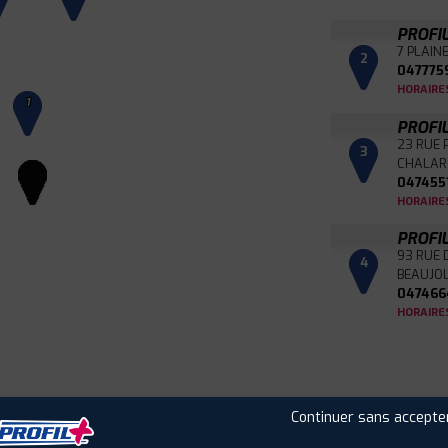
PROFI
7 PLAIN
2
047775
HORAIRE
1
PROFI
23 RUE 
3
CHALAR
047455
HORAIRE
PROFI
93 RUE
4
BEAUJO
047466
HORAIRE
Leaflet
|
©
Mapbox
©
OpenStreetMap
Continuer sans accepte