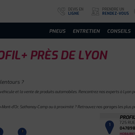
DEVIS EN
PRENDRE UN
LIGNE
RENDEZ-VOUS
PNEUS
ENTRETIEN
CONSEILS
FIL+ PRÈS DE LYON
lentours ?
 véhicule et la vente de produits automobiles. Rencontrez nos experts à Lyon po
Mont-d'Or, Sathonay-Camp ou à proximité ? Retrouvez nos garages les plus pr
PROFI
725 RUE
1
047898
3
HORAIRE