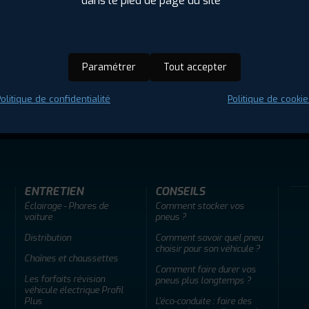
dans le pied de page du site
Paramétrer
Tout accepter
olitique de confidentialité
Politique de cookie
ir adherent
Offres d'emploi
FAQ
ENTRETIEN
CONSEILS
Éclairage - Phares de
Comment stocker vos
voiture
pneus ?
Distribution
Comment savoir quel pneu
choisir pour son véhicule ?
Chaînes et chaussettes
Comment faire durer vos
Les forfaits révision
pneus plus longtemps ?
véhicule électrique Profil
Plus
L'éco-conduite : faire des