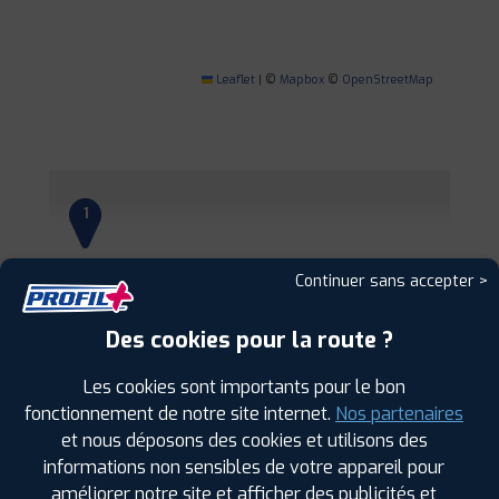
Leaflet
|
©
Mapbox
©
OpenStreetMap
1
PROFIL PLUS
LORETTE
Continuer sans accepter >
7 PLAINE DE GREZIEUX
42420 LORETTE
0477759816
Des cookies pour la route ?
|
HORAIRES
+D'INFOS
Les cookies sont importants pour le bon
2
fonctionnement de notre site internet.
Nos partenaires
et nous déposons des cookies et utilisons des
informations non sensibles de votre appareil pour
PROFIL PLUS
GENAY
améliorer notre site et afficher des publicités et
725 RUE DES JONCHERES
69730 GENAY