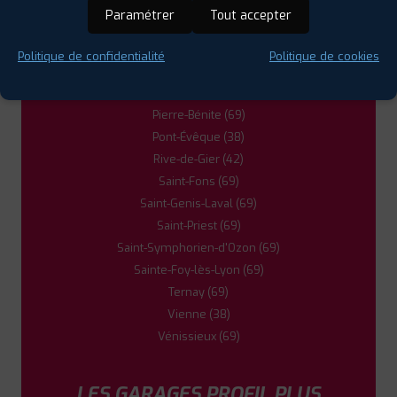
La Mulatière (69)
Paramétrer
Tout accepter
Lyon (69)
Mions (69)
Politique de confidentialité
Politique de cookies
Mornant (69)
Oullins (69)
Pierre-Bénite (69)
Pont-Évêque (38)
Rive-de-Gier (42)
Saint-Fons (69)
Saint-Genis-Laval (69)
Saint-Priest (69)
Saint-Symphorien-d'Ozon (69)
Sainte-Foy-lès-Lyon (69)
Ternay (69)
Vienne (38)
Vénissieux (69)
LES GARAGES PROFIL PLUS