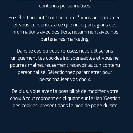
0478981213
contenus personnalisés.
|
HORAIRES
+D'INFOS
En sélectionnant "Tout accepter", vous acceptez ceci
et vous consentez à ce que nous partagions ces
informations avec des tiers, notamment avec nos
partenaires marketing.
LES GARAGES PROFIL PLUS
Dans le cas où vous refusez, nous utiliserons
DANS LES VILLES À PROXIMITÉ
uniquement les cookies indispensables et vous ne
pourrez malheureusement recevoir aucun contenu
Brignais (69)
personnalisé. Sélectionnez paramétrer pour
Brindas (69)
personnaliser vos choix.
Chaponost (69)
Corbas (69)
De plus, vous avez la possibilité de modifier votre
Craponne (69)
choix à tout moment en cliquant sur le lien 'Gestion
Feyzin (69)
des cookies' présent dans le pied de page du site
Francheville (69)
Givors (69)
Irigny (69)