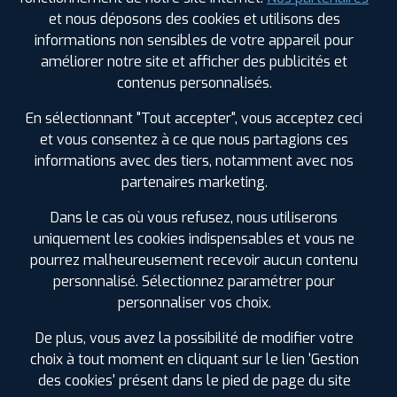
SENE
et nous déposons des cookies et utilisons des
0297689147
informations non sensibles de votre appareil pour
|
HORAIRES
+D'INFOS
améliorer notre site et afficher des publicités et
contenus personnalisés.
3
En sélectionnant "Tout accepter", vous acceptez ceci
et vous consentez à ce que nous partagions ces
PROFIL PLUS
MOREAC
informations avec des tiers, notamment avec nos
ZI DU BRONUT
56500 MOREAC
partenaires marketing.
0297605718
|
HORAIRES
+D'INFOS
Dans le cas où vous refusez, nous utiliserons
uniquement les cookies indispensables et vous ne
4
pourrez malheureusement recevoir aucun contenu
LES GARAGES PROFIL PLUS
personnalisé. Sélectionnez paramétrer pour
DANS LES VILLES À PROXIMITÉ
personnaliser vos choix.
PROFIL PLUS
HENNEBONT
RUE ALBERT EINSTEIN ZI DU PARCO
56700
Arradon (56)
De plus, vous avez la possibilité de modifier votre
HENNEBONT
0297361688
Auray (56)
choix à tout moment en cliquant sur le lien 'Gestion
|
HORAIRES
+D'INFOS
des cookies' présent dans le pied de page du site
Baud (56)