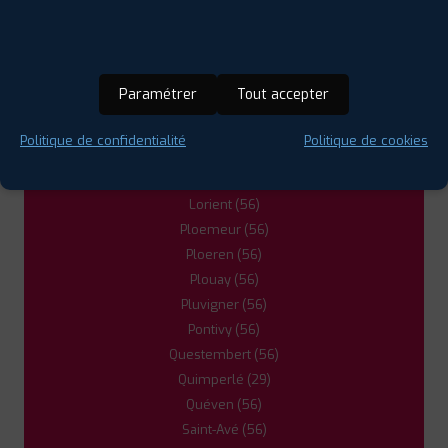
Caudan (56)
Guidel (56)
5
Hennebont (56)
Inzinzac-Lochrist (56)
PROFIL PLUS
QUEVEN
Paramétrer
Tout accepter
Kervignac (56)
ZAC DU MORILLON
56530 QUEVEN
0297052404
Lanester (56)
Politique de confidentialité
Politique de cookies
|
HORAIRES
+D'INFOS
Languidic (56)
Larmor-Plage (56)
Lorient (56)
Ploemeur (56)
Ploeren (56)
Plouay (56)
Pluvigner (56)
Pontivy (56)
Questembert (56)
Quimperlé (29)
Quéven (56)
Saint-Avé (56)