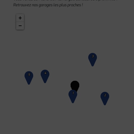
Retrouvez nos garages les plus proches !
+
−
3
4
5
1
2