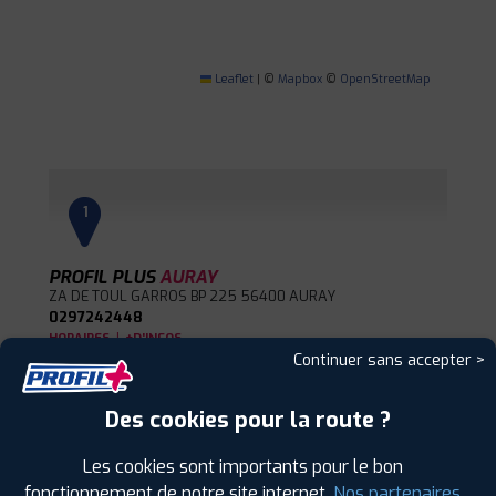
Leaflet
|
©
Mapbox
©
OpenStreetMap
1
PROFIL PLUS
AURAY
ZA DE TOUL GARROS BP 225
56400 AURAY
0297242448
|
HORAIRES
+D'INFOS
Continuer sans accepter >
2
Des cookies pour la route ?
Les cookies sont importants pour le bon
PROFIL PLUS
SENE VANNES
3 RUE D'ALSACE ZAC DU POULFANC
56860
fonctionnement de notre site internet.
Nos partenaires