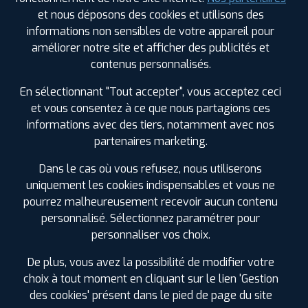
ZA DE TOUL GARROS BP 225
56400 AURAY
et nous déposons des cookies et utilisons des
0297242448
informations non sensibles de votre appareil pour
|
HORAIRES
+D'INFOS
améliorer notre site et afficher des publicités et
contenus personnalisés.
3
En sélectionnant "Tout accepter", vous acceptez ceci
et vous consentez à ce que nous partagions ces
PROFIL PLUS
MOREAC
informations avec des tiers, notamment avec nos
ZI DU BRONUT
56500 MOREAC
partenaires marketing.
0297605718
|
HORAIRES
+D'INFOS
Dans le cas où vous refusez, nous utiliserons
uniquement les cookies indispensables et vous ne
4
pourrez malheureusement recevoir aucun contenu
LES GARAGES PROFIL PLUS
personnalisé. Sélectionnez paramétrer pour
DANS LES VILLES À PROXIMITÉ
personnaliser vos choix.
PROFIL PLUS
HENNEBONT
RUE ALBERT EINSTEIN ZI DU PARCO
56700
Auray (56)
De plus, vous avez la possibilité de modifier votre
HENNEBONT
0297361688
Baud (56)
choix à tout moment en cliquant sur le lien 'Gestion
|
HORAIRES
+D'INFOS
des cookies' présent dans le pied de page du site
Brech (56)