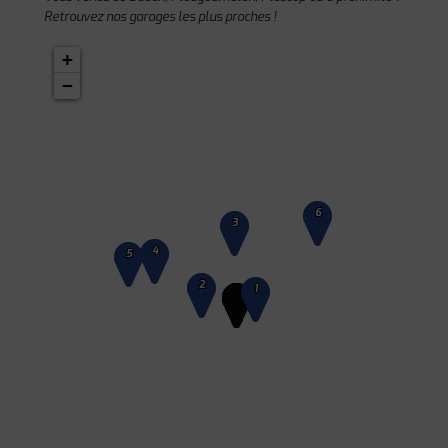
Retrouvez nos garages les plus proches !
+
−
6
3
4
5
2
1