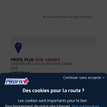
Leaflet
|
©
Mapbox
©
OpenStreetMap
1
PROFIL PLUS
SENE VANNES
3 RUE D'ALSACE ZAC DU POULFANC
56860
SENE
0297689147
|
Continuer sans accepter >
HORAIRES
+D'INFOS
Des cookies pour la route ?
2
Les cookies sont importants pour le bon
PROFIL PLUS
AURAY
fonctionnement de notre site internet.
Nos partenaires