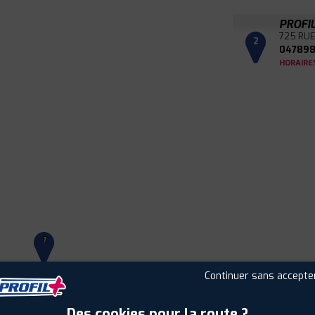
PROFI
725 RUE
2
047898
HORAIRE
1
Continuer sans accepte
Leaflet
|
©
Mapbox
©
OpenStreetMap
Des cookies pour la route ?