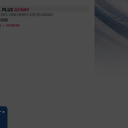
L PLUS
GENAY
 DES JONCHERES
69730 GENAY
1213
|
S
+D'INFOS
r >