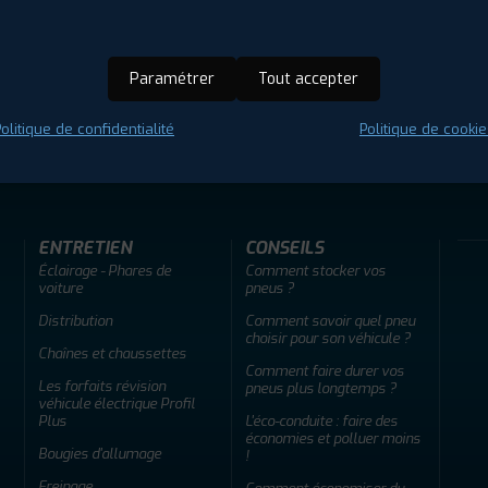
Paramétrer
Tout accepter
olitique de confidentialité
Politique de cookie
ir adherent
Offres d'emploi
FAQ
ENTRETIEN
CONSEILS
Éclairage - Phares de
Comment stocker vos
voiture
pneus ?
Distribution
Comment savoir quel pneu
choisir pour son véhicule ?
Chaînes et chaussettes
Comment faire durer vos
Les forfaits révision
pneus plus longtemps ?
véhicule électrique Profil
Plus
L'éco-conduite : faire des
économies et polluer moins
Bougies d'allumage
!
Freinage