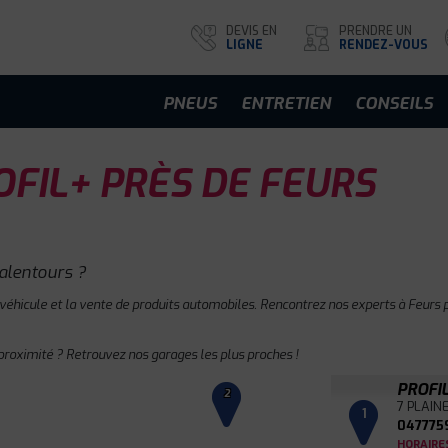
DEVIS EN
PRENDRE UN
LIGNE
RENDEZ-VOUS
PNEUS
ENTRETIEN
CONSEILS
FIL+ PRÈS DE FEURS
alentours ?
 véhicule et la vente de produits automobiles. Rencontrez nos experts à Feurs p
proximité ? Retrouvez nos garages les plus proches !
PROFI
2
7 PLAIN
1
047775
HORAIRE