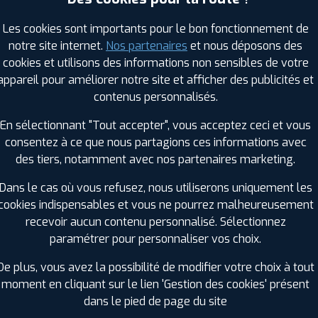
Les cookies sont importants pour le bon fonctionnement de
notre site internet.
Nos partenaires
et nous déposons des
RAGES PROFIL PLUS DANS LES VILLES À PR
cookies et utilisons des informations non sensibles de votre
appareil pour améliorer notre site et afficher des publicités et
Dardilly (69)
La Mulatière (69)
contenus personnalisés.
Francheville (69)
Lentilly (69)
En sélectionnant "Tout accepter", vous acceptez ceci et vous
Givors (69)
Mornant (69)
consentez à ce que nous partagions ces informations avec
Gleizé (69)
Oullins (69)
des tiers, notamment avec nos partenaires marketing.
Grigny (69)
Rive-de-Gier (42)
L'Arbresle (69)
Saint-Didier-au-Mont-d'Or (69)
Dans le cas où vous refusez, nous utiliserons uniquement les
La Grand-Croix (42)
Saint-Genis-Laval (69)
cookies indispensables et vous ne pourrez malheureusement
recevoir aucun contenu personnalisé. Sélectionnez
GES PROFIL PLUS DANS LES DÉPARTEMENT
paramétrer pour personnaliser vos choix.
RHÔNE (69)
SAÔNE-ET-LOIRE (7
+ D'INFOS
+ D'INFOS
De plus, vous avez la possibilité de modifier votre choix à tout
moment en cliquant sur le lien 'Gestion des cookies' présent
dans le pied de page du site