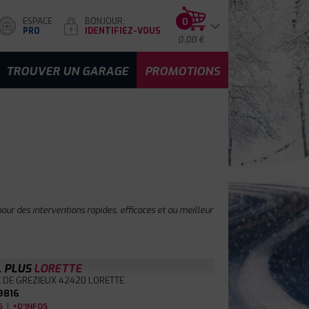
ESPACE
BONJOUR,
0
PRO
IDENTIFIEZ-VOUS
0.00 €
TROUVER UN GARAGE
PROMOTIONS
our des interventions rapides, efficaces et au meilleur
L PLUS
LORETTE
E DE GREZIEUX
42420 LORETTE
9816
|
S
+D'INFOS