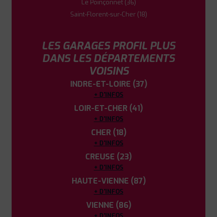
Le Poinçonnet (36)
Saint-Florent-sur-Cher (18)
5
LES GARAGES PROFIL PLUS
PROFIL PLUS
ARGENTON SUR CREUSE
ROUTE DE LIMOGES
36200 ARGENTON
DANS LES DÉPARTEMENTS
S/CREUSE
VOISINS
0254241308
|
HORAIRES
+D'INFOS
INDRE-ET-LOIRE (37)
+ D'INFOS
LOIR-ET-CHER (41)
6
+ D'INFOS
CHER (18)
PROFIL PLUS
LA CHATRE
+ D'INFOS
AVENUE D'AUVERGNE
36400 LA CHATRE
CREUSE (23)
0254480410
|
HORAIRES
+D'INFOS
+ D'INFOS
HAUTE-VIENNE (87)
+ D'INFOS
7
VIENNE (86)
+ D'INFOS