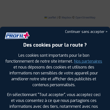
Leaflet
|
©
Mapbox
©
OpenStreetMap
Continuer sans accepter >
Des cookies pour la route ?
1
Les cookies sont importants pour le bon
fonctionnement de notre site internet.
Nos partenaires
PROFIL PLUS
CHATEAUROUX
RUE FOLIE-COMTOIS
36000 CHATEAUROUX
et nous déposons des cookies et utilisons des
0254344078
informations non sensibles de votre appareil pour
|
HORAIRES
+D'INFOS
améliorer notre site et afficher des publicités et
contenus personnalisés.
2
En sélectionnant "Tout accepter", vous acceptez ceci
et vous consentez à ce que nous partagions ces
PROFIL PLUS
LE POINCONNET
informations avec des tiers, notamment avec nos
ZI ALLEE DES MAISONS ROUGES
36330 LE