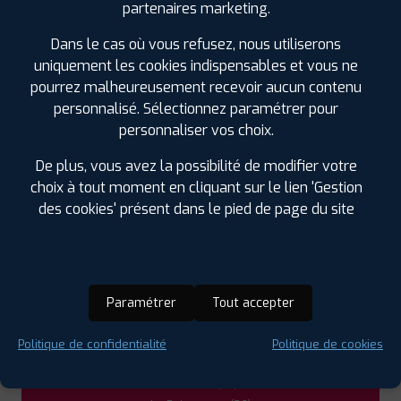
partenaires marketing.
POINCONNET
0254279904
Dans le cas où vous refusez, nous utiliserons
|
HORAIRES
+D'INFOS
uniquement les cookies indispensables et vous ne
pourrez malheureusement recevoir aucun contenu
3
personnalisé. Sélectionnez paramétrer pour
personnaliser vos choix.
PROFIL PLUS
BUZANCAIS
De plus, vous avez la possibilité de modifier votre
ZI DES FOSSEES RUE SIMEON RAVAUD
36500
choix à tout moment en cliquant sur le lien 'Gestion
BUZANCAIS
0254841297
des cookies' présent dans le pied de page du site
|
HORAIRES
+D'INFOS
LES GARAGES PROFIL PLUS
4
DANS LES VILLES À PROXIMITÉ
Paramétrer
Tout accepter
PROFIL PLUS
ISSOUDUN
Argenton-sur-Creuse (36)
55 ROUTES DE BOURGES
36100 ISSOUDUN
Politique de confidentialité
Politique de cookies
0254219377
Déols (36)
|
HORAIRES
+D'INFOS
Issoudun (36)