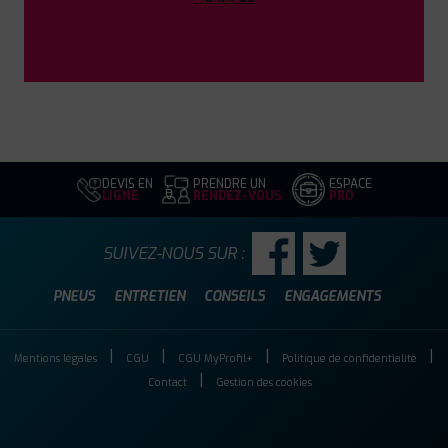
PROFIL PLUS
SAINT FLORENT SUR
CHER
ZAC DE LA VIGONNIERE
18400 SAINT FLORENT
SUR CHER
0248556592
|
HORAIRES
+D'INFOS
DEVIS EN
PRENDRE UN
ESPACE
LIGNE
RENDEZ-VOUS
PRO
SUIVEZ-NOUS SUR :
PNEUS
ENTRETIEN
CONSEILS
ENGAGEMENTS
Mentions légales
CGU
CGU MyProfil+
Politique de confidentialité
Contact
Gestion des cookies