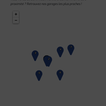
proximité ? Retrouvez nos garages les plus proches !
+
−
7
4
3
1
2
6
5