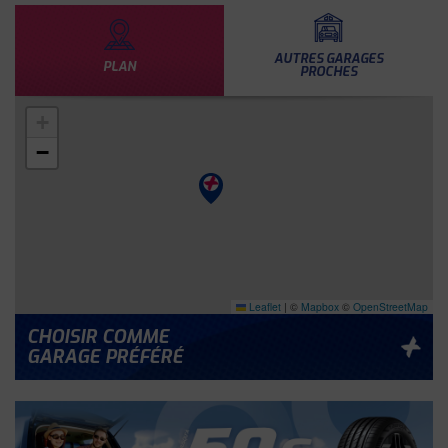
AUTRES GARAGES
PLAN
PROCHES
+
−
Leaflet
|
©
Mapbox
©
OpenStreetMap
CHOISIR COMME
GARAGE PRÉFÉRÉ