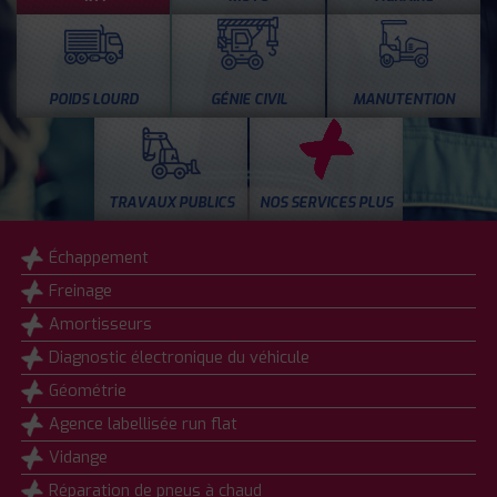
POIDS LOURD
GÉNIE CIVIL
MANUTENTION
TRAVAUX PUBLICS
NOS SERVICES PLUS
Échappement
Freinage
Amortisseurs
Diagnostic électronique du véhicule
Géométrie
Agence labellisée run flat
Vidange
Réparation de pneus à chaud