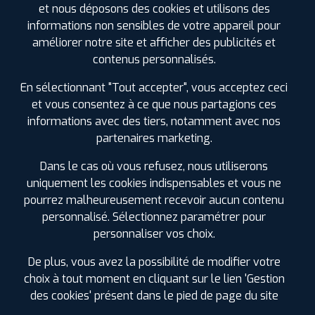
et nous déposons des cookies et utilisons des
Je remercie l'équipe pour son professionnalisme, son
efficacité et son accueil sympathique.
informations non sensibles de votre appareil pour
Véronique R.
améliorer notre site et afficher des publicités et
contenus personnalisés.
En sélectionnant "Tout accepter", vous acceptez ceci
et vous consentez à ce que nous partagions ces
Sebastien L.
informations avec des tiers, notamment avec nos
partenaires marketing.
30 septembre 2024
Service et équipe au top. Une grosse épine retirée du
Dans le cas où vous refusez, nous utiliserons
pieds et pas du pneu. Je recommande vivement.
uniquement les cookies indispensables et vous ne
pourrez malheureusement recevoir aucun contenu
personnalisé. Sélectionnez paramétrer pour
personnaliser vos choix.
Jean-yves A.
De plus, vous avez la possibilité de modifier votre
choix à tout moment en cliquant sur le lien 'Gestion
14 février 2020
des cookies' présent dans le pied de page du site
Très sérieux et contentieux. J'adore.