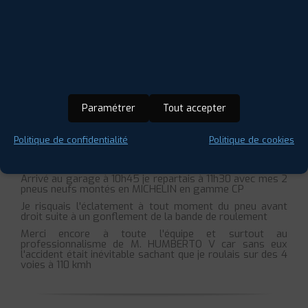
Laurent R.
21 août 2019
Un garage super à tous points de vue (acceuil,montage
Paramétrer
Tout accepter
,prix)
En vacances le 20 JUILLET 2019 EN CAMPING CAR dans
Politique de confidentialité
Politique de cookies
le coin à 600 Km de mon domicile ce garage a pu me
changer mes 2 pneus avant en 45 minutes ,un samedi
matin sans avoir pris de rendez vous .
Arrivé au garage à 10h45 je repartais à 11h30 avec mes 2
pneus neufs montés en MICHELIN en gamme CP
Je risquais l'éclatement à tout moment du pneu avant
droit suite à un gonflement de la bande de roulement
Merci encore à toute l'équipe et surtout au
professionnalisme de M. HUMBERTO V car sans eux
l'accident était inévitable sachant que je roulais sur des 4
voies à 110 kmh