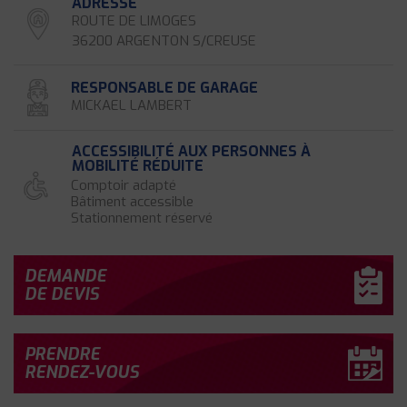
ADRESSE
ROUTE DE LIMOGES
36200 ARGENTON S/CREUSE
RESPONSABLE DE GARAGE
MICKAEL LAMBERT
ACCESSIBILITÉ AUX PERSONNES À
MOBILITÉ RÉDUITE
Comptoir adapté
Bâtiment accessible
Stationnement réservé
DEMANDE
DE DEVIS
PRENDRE
RENDEZ-VOUS