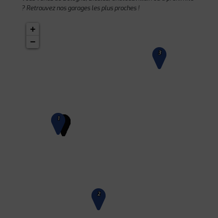
? Retrouvez nos garages les plus proches !
+
−
3
1
2