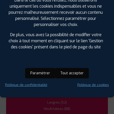
Dans le cas où vous refusez, nous utiliserons
RUE DE L'AVENIR CENTRE COMMERCIAL LECLERC
uniquement les cookies indispensables et vous ne
- PARC D'ACT
52200 SAINTS GEOSMES
pourrez malheureusement recevoir aucun contenu
0325873631
personnalisé. Sélectionnez paramétrer pour
|
HORAIRES
+D'INFOS
personnaliser vos choix.
3
De plus, vous avez la possibilité de modifier votre
choix à tout moment en cliquant sur le lien 'Gestion
des cookies' présent dans le pied de page du site
PROFIL PLUS
NEUFCHATEAU
ROUTE DE FREBECOURT ZI DES TORRIERES
88300 NEUFCHATEAU
0329060106
|
HORAIRES
+D'INFOS
Paramétrer
Tout accepter
LES GARAGES PROFIL PLUS
DANS LES VILLES À PROXIMITÉ
Politique de confidentialité
Politique de cookies
Bar-sur-Aube (10)
Langres (52)
Neufchâteau (88)