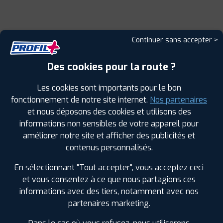
Leaflet
|
©
Mapbox
©
OpenStreetMap
Continuer sans accepter >
Des cookies pour la route ?
Les cookies sont importants pour le bon
1
fonctionnement de notre site internet.
Nos partenaires
et nous déposons des cookies et utilisons des
informations non sensibles de votre appareil pour
PROFIL PLUS
CHAUMONT
ZI DE LA DAME HUGUENOTTE
52000
améliorer notre site et afficher des publicités et
CHAUMONT
contenus personnalisés.
0325322232
|
HORAIRES
+D'INFOS
En sélectionnant "Tout accepter", vous acceptez ceci
et vous consentez à ce que nous partagions ces
informations avec des tiers, notamment avec nos
2
partenaires marketing.
PROFIL PLUS
LANGRES