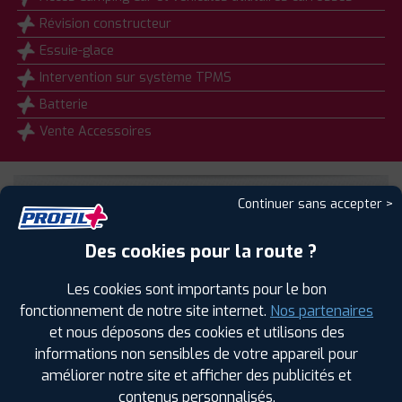
Révision constructeur
Essuie-glace
Intervention sur système TPMS
Batterie
Vente Accessoires
Continuer sans accepter >
AVIS DE NOS CLIENTS
Des cookies pour la route ?
LAISSER UN AVIS
POUR CETTE AGENCE
Les cookies sont importants pour le bon
⋆
⋆
⋆
⋆
⋆
fonctionnement de notre site internet.
Nos partenaires
et nous déposons des cookies et utilisons des
11 avis
informations non sensibles de votre appareil pour
améliorer notre site et afficher des publicités et
Didier H.
contenus personnalisés.