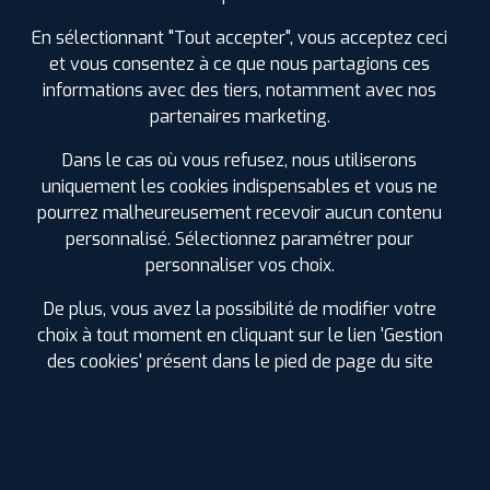
En sélectionnant "Tout accepter", vous acceptez ceci
22 juillet 2024
et vous consentez à ce que nous partagions ces
Et oui il existe encore des gens serviables et honnêtes
sur cette terre.
informations avec des tiers, notamment avec nos
Merci à vous monsieur d'avoir résolu, en urgence, notre
partenaires marketing.
souci ce matin avec notre camping car .
Les belges vous remercient et vous recommandent
Dans le cas où vous refusez, nous utiliserons
uniquement les cookies indispensables et vous ne
pourrez malheureusement recevoir aucun contenu
personnalisé. Sélectionnez paramétrer pour
Clément M.
personnaliser vos choix.
De plus, vous avez la possibilité de modifier votre
12 juillet 2024
choix à tout moment en cliquant sur le lien 'Gestion
Service rapide et au top, bon accueil. A su répondre dans
des cookies' présent dans le pied de page du site
l'urgence à mon problème ( peu de temps sur chaumont
). Je recommande +++