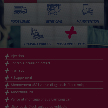
POIDS LOURD
GÉNIE CIVIL
MANUTENTION
TRAVAUX PUBLICS
NOS SERVICES PLUS
Injection
Contrôle pression offert
Freinage
Échappement
Abonnement MAJ valise diagnostic électronique
Amortisseurs
Vente et montage pneus Camping car
Diagnostic électronique du véhicule