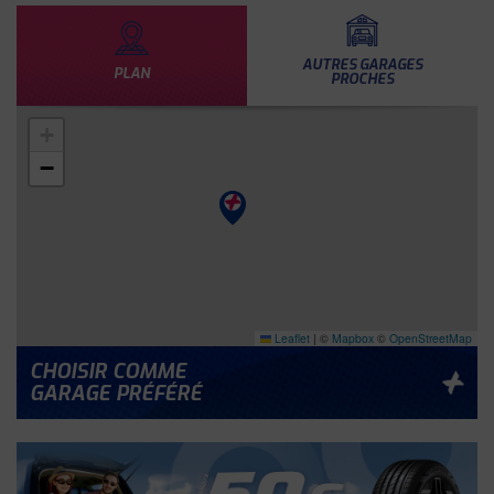
AUTRES GARAGES
PLAN
PROCHES
+
−
Leaflet
|
©
Mapbox
©
OpenStreetMap
CHOISIR COMME
GARAGE PRÉFÉRÉ