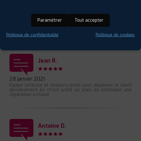
Jerome B.
09 juillet 2022
Paramétrer
Tout accepter
Service rapide et bon conseils pour me dépanner sur un
petit pneu agricole dans l'urgence, encore merci
Politique de confidentialité
Politique de cookies
Jean R.
28 janvier 2021
Équipe sérieuse et toujours prête pour dépanner le client
dernièrement ils m'ont prêté un pneu en attendant une
réparation à chaud
Antoine D.