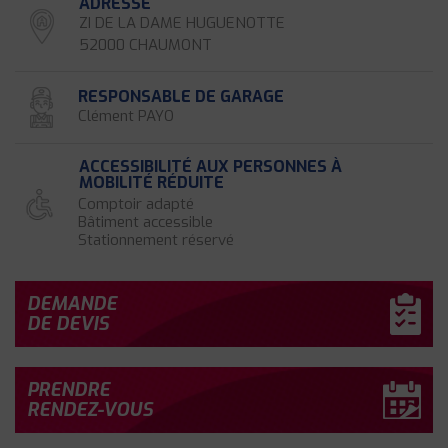
ADRESSE
ZI DE LA DAME HUGUENOTTE
52000 CHAUMONT
RESPONSABLE DE GARAGE
Clément PAYO
ACCESSIBILITÉ AUX PERSONNES À
MOBILITÉ RÉDUITE
Comptoir adapté
Bâtiment accessible
Stationnement réservé
DEMANDE
DE DEVIS
PRENDRE
RENDEZ-VOUS