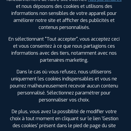
AVENUE DE MAGUDAS
33185 LE HAILLAN
et nous déposons des cookies et utilisons des
0557928878
informations non sensibles de votre appareil pour
|
HORAIRES
+D'INFOS
améliorer notre site et afficher des publicités et
contenus personnalisés.
3
En sélectionnant "Tout accepter", vous acceptez ceci
et vous consentez à ce que nous partagions ces
PROFIL PLUS
BORDEAUX
informations avec des tiers, notamment avec nos
214 COURS ST LOUIS
33300 BORDEAUX
partenaires marketing.
0556502300
|
HORAIRES
+D'INFOS
Dans le cas où vous refusez, nous utiliserons
uniquement les cookies indispensables et vous ne
4
pourrez malheureusement recevoir aucun contenu
LES GARAGES PROFIL PLUS
personnalisé. Sélectionnez paramétrer pour
DANS LES VILLES À PROXIMITÉ
personnaliser vos choix.
PROFIL PLUS
CARBON BLANC
ZI LA MOULINE RUE DU CARBOUNEY
33560
Andernos-les-Bains (33)
De plus, vous avez la possibilité de modifier votre
CARBON BLANC
0556380838
Arcachon (33)
choix à tout moment en cliquant sur le lien 'Gestion
|
HORAIRES
+D'INFOS
des cookies' présent dans le pied de page du site
Arès (33)