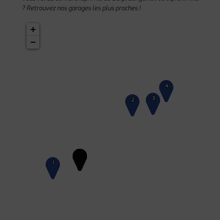
? Retrouvez nos garages les plus proches !
+
−
4
3
2
1