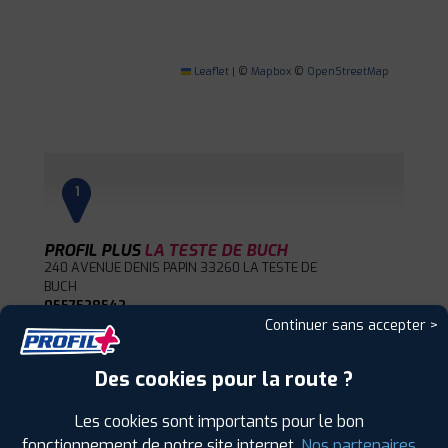
Leaflet
|
©
Mapbox
©
OpenStreetMap
1
PROFIL PLUS
LA TESTE DE BUCH
240 AVENUE DENIS PAPIN
33260 LA TESTE DE
BUCH
0557528542
|
Continuer sans accepter >
HORAIRES
+D'INFOS
Des cookies pour la route ?
2
Les cookies sont importants pour le bon
PROFIL PLUS
LE HAILLAN
fonctionnement de notre site internet.
Nos partenaires