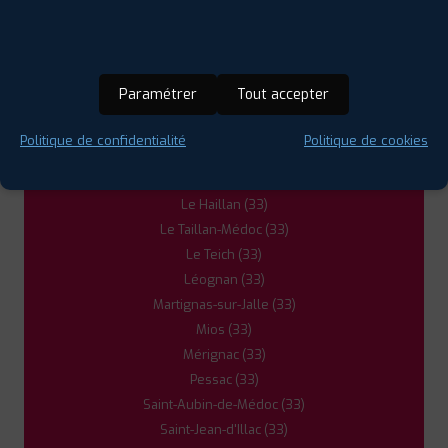
Audenge (33)
Cestas (33)
Eysines (33)
Gradignan (33)
Paramétrer
Tout accepter
Gujan-Mestras (33)
La Teste-de-Buch (33)
Politique de confidentialité
Politique de cookies
Lanton (33)
Le Bouscat (33)
Le Haillan (33)
Le Taillan-Médoc (33)
Le Teich (33)
Léognan (33)
Martignas-sur-Jalle (33)
Mios (33)
Mérignac (33)
Pessac (33)
Saint-Aubin-de-Médoc (33)
Saint-Jean-d'Illac (33)