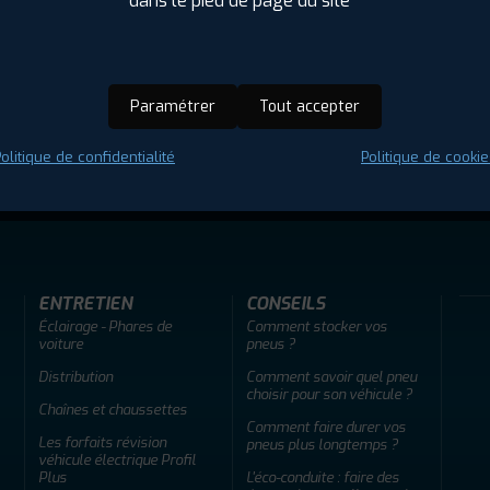
dans le pied de page du site
Paramétrer
Tout accepter
olitique de confidentialité
Politique de cookie
ir adherent
Offres d'emploi
FAQ
ENTRETIEN
CONSEILS
Éclairage - Phares de
Comment stocker vos
voiture
pneus ?
Distribution
Comment savoir quel pneu
choisir pour son véhicule ?
Chaînes et chaussettes
Comment faire durer vos
Les forfaits révision
pneus plus longtemps ?
véhicule électrique Profil
Plus
L'éco-conduite : faire des