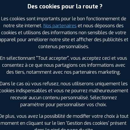
Des cookies pour la route ?
Les cookies sont importants pour le bon fonctionnement de
RAGES PROFIL PLUS DANS LES VILLES À PR
notre site internet.
Nos partenaires
et nous déposons des
cookies et utilisons des informations non sensibles de votre
Gradignan (33)
Le Teich (33)
appareil pour améliorer notre site et afficher des publicités et
Gujan-Mestras (33)
Léognan (33)
contenus personnalisés.
La Teste-de-Buch (33)
Martignas-sur-Jalle (33)
En sélectionnant "Tout accepter", vous acceptez ceci et vous
Lanton (33)
Mios (33)
consentez à ce que nous partagions ces informations avec
Le Bouscat (33)
Mérignac (33)
des tiers, notamment avec nos partenaires marketing.
Le Haillan (33)
Pessac (33)
Le Taillan-Médoc (33)
Saint-Aubin-de-Médoc (33)
Dans le cas où vous refusez, nous utiliserons uniquement les
cookies indispensables et vous ne pourrez malheureusement
GES PROFIL PLUS DANS LES DÉPARTEMENT
recevoir aucun contenu personnalisé. Sélectionnez
7)
DORDOGNE (24)
paramétrer pour personnaliser vos choix.
+ D'INFOS
De plus, vous avez la possibilité de modifier votre choix à tout
LANDES (40)
moment en cliquant sur le lien 'Gestion des cookies' présent
+ D'INFOS