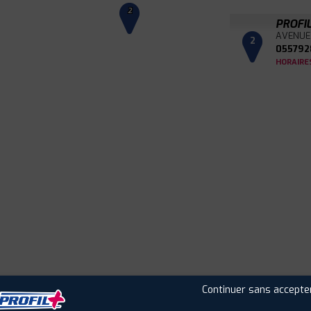
2
PROFI
AVENUE
2
055792
HORAIRE
Leaflet
|
©
Mapbox
©
OpenStreetMap
Continuer sans accepte