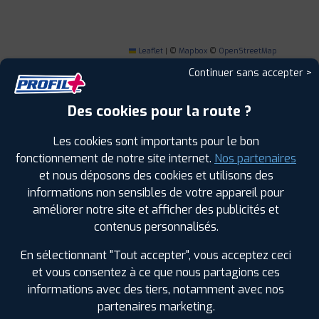
Leaflet
|
©
Mapbox
©
OpenStreetMap
Continuer sans accepter >
Des cookies pour la route ?
1
Les cookies sont importants pour le bon
fonctionnement de notre site internet.
Nos partenaires
et nous déposons des cookies et utilisons des
PROFIL PLUS
CAVAILLON
1617 RTE DE L'ISLE SUR LA SORGUE
84300
informations non sensibles de votre appareil pour
CAVAILLON
améliorer notre site et afficher des publicités et
0490760826
contenus personnalisés.
|
HORAIRES
+D'INFOS
En sélectionnant "Tout accepter", vous acceptez ceci
et vous consentez à ce que nous partagions ces
informations avec des tiers, notamment avec nos
partenaires marketing.
LES GARAGES PROFIL PLUS