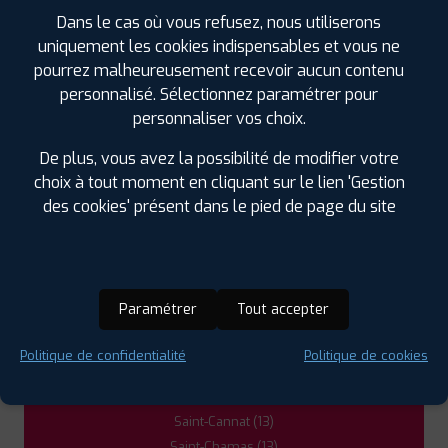
DANS LES VILLES À PROXIMITÉ
Dans le cas où vous refusez, nous utiliserons
uniquement les cookies indispensables et vous ne
pourrez malheureusement recevoir aucun contenu
Aix-en-Provence (13)
personnalisé. Sélectionnez paramétrer pour
Berre-l'Étang (13)
personnaliser vos choix.
Eyguières (13)
Fos-sur-Mer (13)
De plus, vous avez la possibilité de modifier votre
Istres (13)
choix à tout moment en cliquant sur le lien 'Gestion
La Fare-les-Oliviers (13)
des cookies' présent dans le pied de page du site
La Roque-d'Anthéron (13)
Lambesc (13)
Le Puy-Sainte-Réparade (13)
Mallemort (13)
Paramétrer
Tout accepter
Miramas (13)
Pertuis (84)
Politique de confidentialité
Politique de cookies
Pélissanne (13)
Rognac (13)
Saint-Cannat (13)
Saint-Chamas (13)