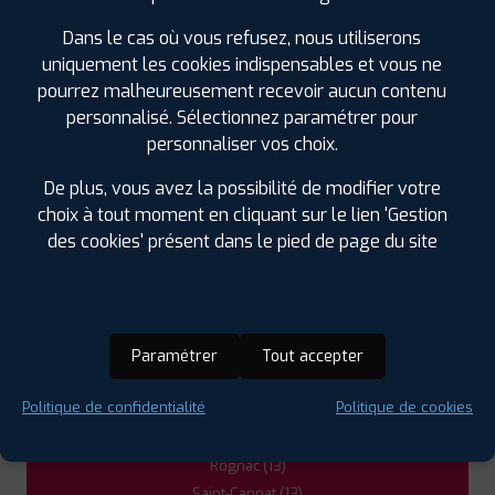
DANS LES VILLES À PROXIMITÉ
Dans le cas où vous refusez, nous utiliserons
uniquement les cookies indispensables et vous ne
Aix-en-Provence (13)
pourrez malheureusement recevoir aucun contenu
Berre-l'Étang (13)
personnalisé. Sélectionnez paramétrer pour
Eyguières (13)
personnaliser vos choix.
Fos-sur-Mer (13)
De plus, vous avez la possibilité de modifier votre
Gémenos (13)
choix à tout moment en cliquant sur le lien 'Gestion
Istres (13)
des cookies' présent dans le pied de page du site
La Fare-les-Oliviers (13)
La Roque-d'Anthéron (13)
Lançon-Provence (13)
Le Puy-Sainte-Réparade (13)
Paramétrer
Tout accepter
Mallemort (13)
Miramas (13)
Politique de confidentialité
Politique de cookies
Pertuis (84)
Pélissanne (13)
Rognac (13)
Saint-Cannat (13)