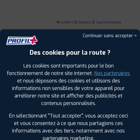
Leaflet
|
©
Mapbox
©
OpenStreetMap
Continuer sans accepter >
Des cookies pour la route ?
1
Les cookies sont importants pour le bon
fonctionnement de notre site internet.
Nos partenaires
PROFIL PLUS
CAVAILLON
et nous déposons des cookies et utilisons des
1617 RTE DE L'ISLE SUR LA SORGUE
84300
informations non sensibles de votre appareil pour
CAVAILLON
améliorer notre site et afficher des publicités et
0490760826
|
HORAIRES
+D'INFOS
contenus personnalisés.
En sélectionnant "Tout accepter", vous acceptez ceci
et vous consentez à ce que nous partagions ces
informations avec des tiers, notamment avec nos
LES GARAGES PROFIL PLUS
partenaires marketing.