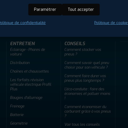
Paramétrer
Tout accepter
ir adherent
Offres d'emploi
FAQ
olitique de confidentialité
Politique de cookie
ENTRETIEN
CONSEILS
Éclairage - Phares de
Comment stocker vos
voiture
pneus ?
Distribution
Comment savoir quel pneu
choisir pour son véhicule ?
Chaînes et chaussettes
Comment faire durer vos
Les forfaits révision
pneus plus longtemps ?
véhicule électrique Profil
Plus
L'éco-conduite : faire des
économies et polluer moins
Bougies d'allumage
!
Freinage
Comment économiser du
carburant grâce à vos pneus
Batterie
?
Géométrie
Voir tous les conseils