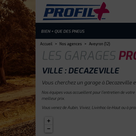
BIEN + QUE DES PNEUS
Accueil
>
Nos agences
>
Aveyron (12)
LES GARAGES
PRO
VILLE : DECAZEVILLE
Vous cherchez un garage à Decazeville e
Nos équipes vous accueillent pour l'entretien de votre
meilleur prix.
Vous venez de Aubin, Viviez, Livinhac-le-Haut ou à pro
+
−