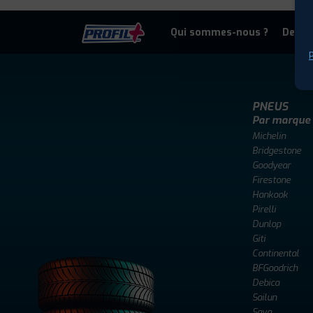
Qui sommes-nous ?
Deven
P
PNEUS
Par marque
Michelin
Bridgestone
Goodyear
Firestone
Hankook
Pirelli
Dunlop
Giti
Continental
BFGoodrich
Debica
Sailun
Sava