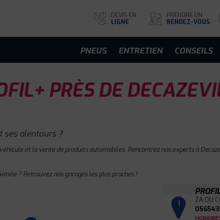
DEVIS EN
PRENDRE UN
LIGNE
RENDEZ-VOUS
PNEUS
ENTRETIEN
CONSEILS
FIL+ PRÈS DE DECAZEVI
t ses alentours ?
 véhicule et la vente de produits automobiles. Rencontrez nos experts à Decazev
ximité ? Retrouvez nos garages les plus proches !
PROFI
ZA DU 
1
056543
HORAIRE