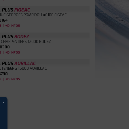
L PLUS
FIGEAC
NUE GEORGES POMPIDOU
46100 FIGEAC
0164
|
S
+D'INFOS
L PLUS
RODEZ
 CHARPENTIERS
12000 RODEZ
0300
|
S
+D'INFOS
L PLUS
AURILLAC
GUTENBERG
15000 AURILLAC
5730
|
S
+D'INFOS
r >