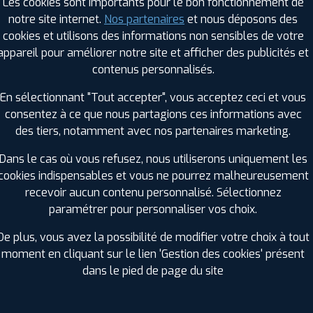
Les cookies sont importants pour le bon fonctionnement de
notre site internet.
Nos partenaires
et nous déposons des
cookies et utilisons des informations non sensibles de votre
RAGES PROFIL PLUS DANS LES VILLES À PR
appareil pour améliorer notre site et afficher des publicités et
contenus personnalisés.
Figeac (46)
Onet-le-Château (12)
En sélectionnant "Tout accepter", vous acceptez ceci et vous
Luc-la-Primaube (12)
Rodez (12)
consentez à ce que nous partagions ces informations avec
des tiers, notamment avec nos partenaires marketing.
GES PROFIL PLUS DANS LES DÉPARTEMENT
CANTAL (15)
Dans le cas où vous refusez, nous utiliserons uniquement les
+ D'INFOS
cookies indispensables et vous ne pourrez malheureusement
recevoir aucun contenu personnalisé. Sélectionnez
RN-ET-GARONNE (82)
TARN (81)
paramétrer pour personnaliser vos choix.
+ D'INFOS
+ D'INFOS
De plus, vous avez la possibilité de modifier votre choix à tout
moment en cliquant sur le lien 'Gestion des cookies' présent
dans le pied de page du site