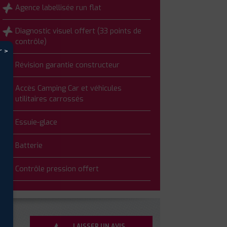
Agence labellisée run flat
Diagnostic visuel offert (33 points de
contrôle)
r >
Révision garantie constructeur
Accès Camping Car et véhicules
utilitaires carrossés
Essuie-glace
Batterie
Contrôle pression offert
LAISSER UN AVIS