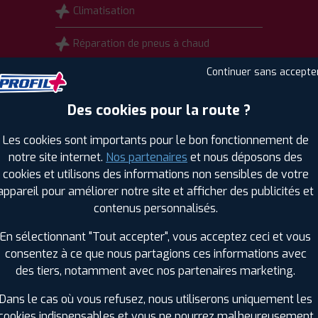
Climatisation
Réparation de pneus à chaud
Continuer sans accepte
Remplacement de pneus
Des cookies pour la route ?
Distribution
Les cookies sont importants pour le bon fonctionnement de
notre site internet.
Nos partenaires
et nous déposons des
Remplacement et réparation pare-brise
cookies et utilisons des informations non sensibles de votre
appareil pour améliorer notre site et afficher des publicités et
Atelier mobile pneu & entretien
contenus personnalisés.
En sélectionnant "Tout accepter", vous acceptez ceci et vous
consentez à ce que nous partagions ces informations avec
des tiers, notamment avec nos partenaires marketing.
Dans le cas où vous refusez, nous utiliserons uniquement les
cookies indispensables et vous ne pourrez malheureusement