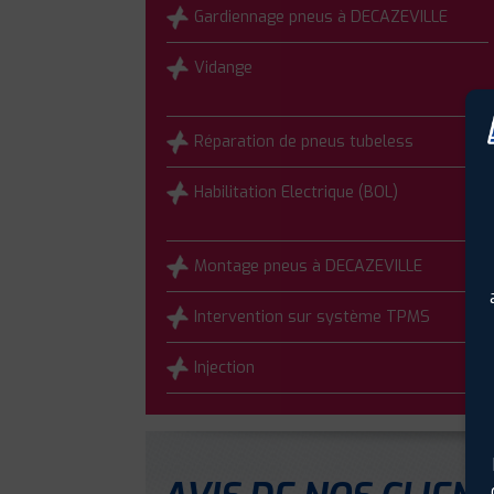
Gardiennage pneus à DECAZEVILLE
Vidange
Réparation de pneus tubeless
Habilitation Electrique (BOL)
Montage pneus à DECAZEVILLE
Intervention sur système TPMS
Injection