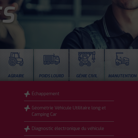
ES
AGRAIRE
POIDS LOURD
GÉNIE CIVIL
MANUTENTION
Échappement
Géométrie Véhicule Utilitaire long et
Camping Car
Diagnostic électronique du véhicule