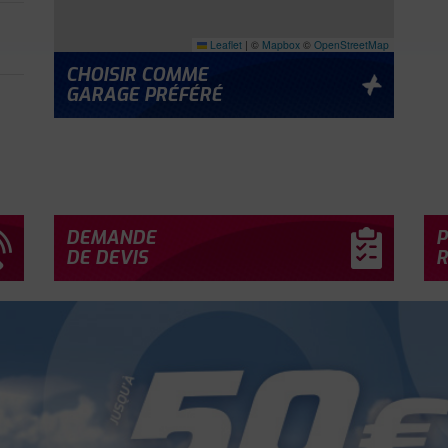
Leaflet
|
©
Mapbox
©
OpenStreetMap
CHOISIR COMME
GARAGE PRÉFÉRÉ
À
DEMANDE
P
DE DEVIS
R