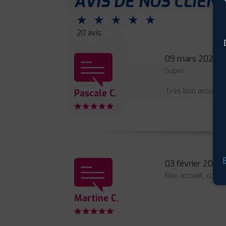
AVIS DE NOS CLIEN
⋆
⋆
⋆
⋆
⋆
20 avis
09 mars 2020
Super
Très bon accueil
Pascale C.
P
03 février 2020
Bon accueil, compe
Martine C.