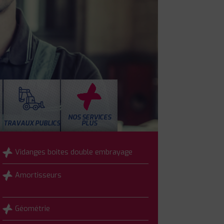
NOS SERVICES
TRAVAUX PUBLICS
PLUS
Vidanges boites double embrayage
Amortisseurs
Géométrie