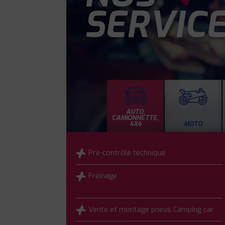
SERVIC
AUTO,
CAMIONNETTE,
4X4
MOTO
Pré-contrôle technique
Freinage
Vente et montage pneus Camping car