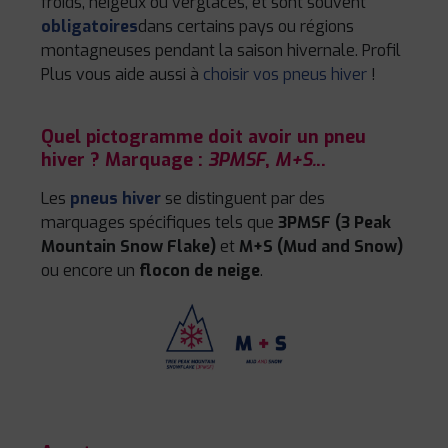
froids, neigeux ou verglacés, et sont souvent
obligatoires
dans certains pays ou régions
montagneuses pendant la saison hivernale. Profil
Plus vous aide aussi à
choisir vos pneus hiver
!
Quel pictogramme doit avoir un pneu
hiver ? Marquage :
3PMSF
,
M+S.
..
Les
pneus hiver
se distinguent par des
marquages spécifiques tels que
3PMSF (3 Peak
Mountain Snow Flake)
et
M+S (Mud and Snow)
ou encore un
flocon de neige
.