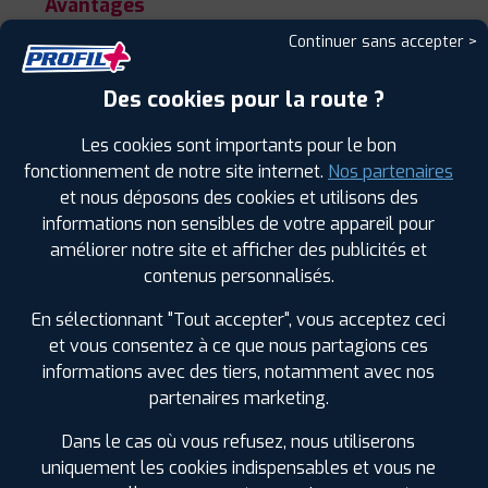
Avantages
Continuer sans accepter >
Excellente adhérence sur la neige, le
verglas et les sols mouillées.
Des cookies pour la route ?
Réduction significative de la distance de
freinage en dessous de 7°C.
Les cookies sont importants pour le bon
Meilleure traction et stabilité dans des
fonctionnement de notre site internet.
Nos partenaires
conditions hivernales.
et nous déposons des cookies et utilisons des
informations non sensibles de votre appareil pour
Limitations
améliorer notre site et afficher des publicités et
contenus personnalisés.
Moins performants à des températures au-
dessus de 7°C.
En sélectionnant "Tout accepter", vous acceptez ceci
Usure plus rapide par temps chaud.
et vous consentez à ce que nous partagions ces
Bruit de roulement légèrement supérieur sur
informations avec des tiers, notamment avec nos
routes sèches.
partenaires marketing.
Dans le cas où vous refusez, nous utiliserons
uniquement les cookies indispensables et vous ne