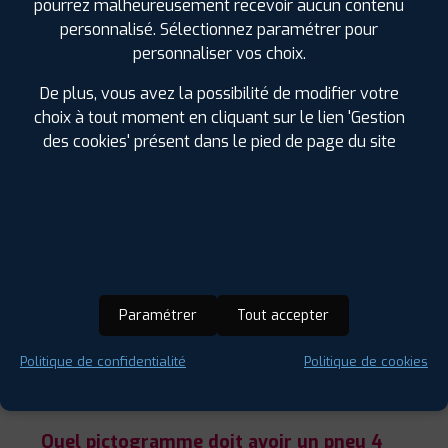
pourrez malheureusement recevoir aucun contenu
personnalisé. Sélectionnez paramétrer pour
personnaliser vos choix.
RECONNAÎTRE UN PNEU 4 SAISONS
De plus, vous avez la possibilité de modifier votre
choix à tout moment en cliquant sur le lien 'Gestion
Symboles et caractéristiques techniques
des cookies' présent dans le pied de page du site
Les
pneus 4 saisons/pneus toutes saisons
se
distinguent par leur
conception hybride
,
combinant des éléments des pneus été et hiver.
Leur bande de roulement présente des rainures
moins profondes que celles des pneus hiver, mais
plus marquées que celles des pneus été. Ils sont
conçus avec une gomme spéciale qui maintient
Paramétrer
Tout accepter
une certaine flexibilité adaptée aux variations de
température allant des chaudes journées d'été
Politique de confidentialité
Politique de cookies
aux hivers modérés.
Quel pictogramme doit avoir un pneu 4