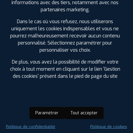
AGRAIRE
POIDS LOURD
GÉNIE CIVIL
informations avec des tiers, notamment avec nos
partenaires marketing.
Dans le cas où vous refusez, nous utiliserons
MANUTENTION
TRAVAUX PUBLICS
NOS SERVICES PLUS
uniquement les cookies indispensables et vous ne
pourrez malheureusement recevoir aucun contenu
Réparation Froid ou chaud agraire
personnalisé. Sélectionnez paramétrer pour
personnaliser vos choix.
Mise à la pression d'utilisation
Prêt de pneus d'occasion pour dépannage
De plus, vous avez la possibilité de modifier votre
choix à tout moment en cliquant sur le lien 'Gestion
Crédit à taux zero
des cookies' présent dans le pied de page du site
Montage et dépannage à la ferme
Lestage à l'eau avec antigel spécifique
Vente de pneus agraires à LAMBALLE
Réglage Géométrie Laser agricole
Paramétrer
Tout accepter
Réglage Géométrie Classique agricole non laser
Réparation Chambre à Air Agraire
Politique de confidentialité
Politique de cookies
Télégonflage Norm'Air