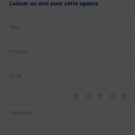
Laisser un avis pour cette agence
⋆
⋆
⋆
⋆
⋆