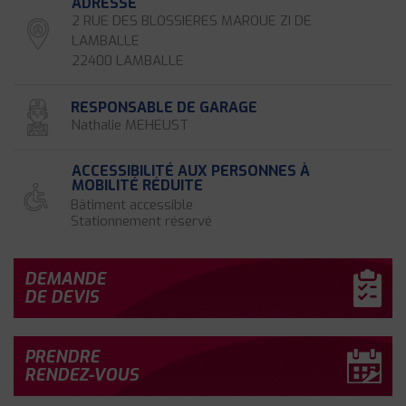
ADRESSE
2 RUE DES BLOSSIERES MAROUE ZI DE
LAMBALLE
22400 LAMBALLE
RESPONSABLE DE GARAGE
Nathalie MEHEUST
ACCESSIBILITÉ AUX PERSONNES À
MOBILITÉ RÉDUITE
Bâtiment accessible
Stationnement réservé
DEMANDE
DE DEVIS
PRENDRE
RENDEZ-VOUS