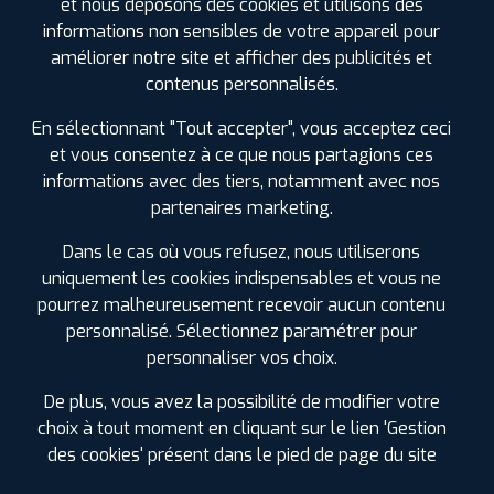
et nous déposons des cookies et utilisons des
informations non sensibles de votre appareil pour
améliorer notre site et afficher des publicités et
GÉNIE CIVIL
MANUTENTION
TRAVAUX PUBLICS
contenus personnalisés.
En sélectionnant "Tout accepter", vous acceptez ceci
et vous consentez à ce que nous partagions ces
informations avec des tiers, notamment avec nos
NOS SERVICES PLUS
partenaires marketing.
Pré-contrôle technique
Dans le cas où vous refusez, nous utiliserons
Freinage
uniquement les cookies indispensables et vous ne
Échappement
pourrez malheureusement recevoir aucun contenu
personnalisé. Sélectionnez paramétrer pour
Géométrie Véhicule Utilitaire long et Camping Car
personnaliser vos choix.
Abonnement MAJ valise diagnostic électronique
De plus, vous avez la possibilité de modifier votre
Amortisseurs
choix à tout moment en cliquant sur le lien 'Gestion
Vente et montage pneus Camping car
des cookies' présent dans le pied de page du site
Diagnostic électronique du véhicule