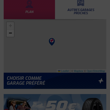
AUTRES GARAGES
PLAN
PROCHES
+
−
Leaflet
|
©
Mapbox
©
OpenStreetMap
CHOISIR COMME
GARAGE PRÉFÉRÉ