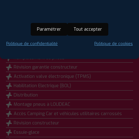
Géométrie
Gardiennage pneus à LOUDEAC
Agence labellisée run flat
Paramétrer
Tout accepter
Vidange
Diagnostic visuel offert (33 points de contrôle)
Politique de confidentialité
Politique de cookies
Réparation de pneus tubeless
Remplacement de pneus
Révision garantie constructeur
Activation valve électronique (TPMS)
Habilitation Electrique (BOL)
Distribution
Montage pneus à LOUDEAC
Accès Camping Car et véhicules utilitaires carrossés
Révision constructeur
Essuie-glace