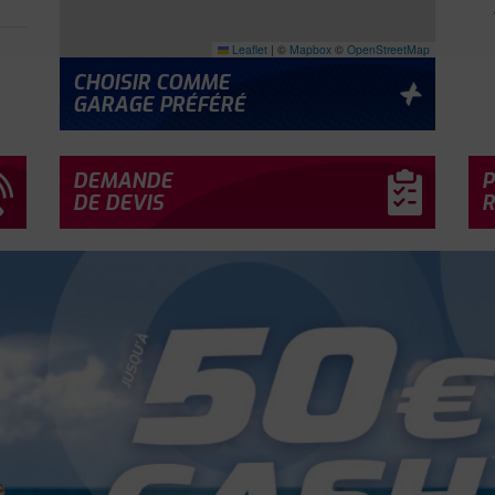
Leaflet
|
©
Mapbox
©
OpenStreetMap
CHOISIR COMME
GARAGE PRÉFÉRÉ
DEMANDE
P
DE DEVIS
R