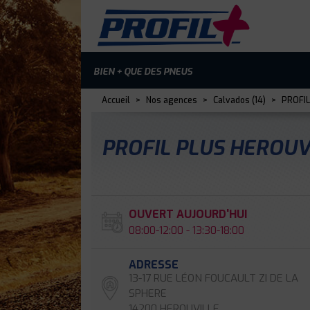
BIEN + QUE DES PNEUS
Accueil
>
Nos agences
>
Calvados (14)
>
PROFIL
PROFIL PLUS HEROUVI
OUVERT AUJOURD'HUI
08:00-12:00 - 13:30-18:00
ADRESSE
13-17 RUE LÉON FOUCAULT ZI DE LA
SPHERE
14200 HEROUVILLE