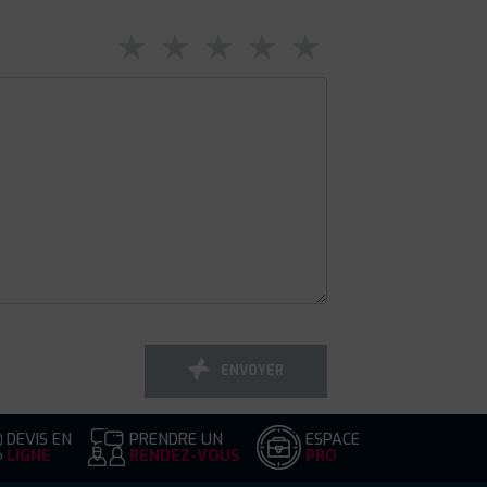
⋆
⋆
⋆
⋆
⋆
ENVOYER
DEVIS EN
PRENDRE UN
ESPACE
LIGNE
RENDEZ-VOUS
PRO