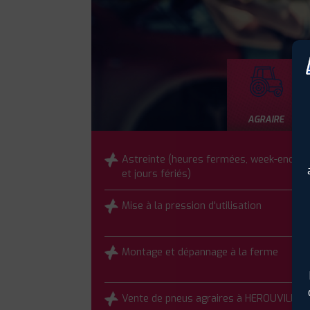
AGRAIRE
Astreinte (heures fermées, week-end
et jours fériés)
Mise à la pression d'utilisation
Montage et dépannage à la ferme
Vente de pneus agraires à HEROUVILLE