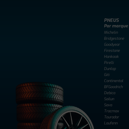
PNEUS
Par marque
Michelin
Bridgestone
Goodyear
Firestone
Hankook
Pirelli
Dunlop
Giti
Continental
BFGoodrich
Debica
Sailun
Sava
Tracmax
Tourador
Laufenn