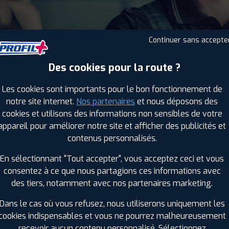
Continuer sans accepte
Des cookies pour la route ?
Les cookies sont importants pour le bon fonctionnement de
POIDS LOURD
GÉNIE CIVIL
MANUTENTION
TRAVAUX PUBLIC
notre site internet.
Nos partenaires
et nous déposons des
cookies et utilisons des informations non sensibles de votre
Réparation Froid ou chaud agraire
appareil pour améliorer notre site et afficher des publicités et
contenus personnalisés.
Prêt de pneus d'occasion pour
En sélectionnant "Tout accepter", vous acceptez ceci et vous
dépannage
consentez à ce que nous partagions ces informations avec
des tiers, notamment avec nos partenaires marketing.
Vente, montage et réparation de pneus
quad
Dans le cas où vous refusez, nous utiliserons uniquement les
cookies indispensables et vous ne pourrez malheureusement
recevoir aucun contenu personnalisé. Sélectionnez