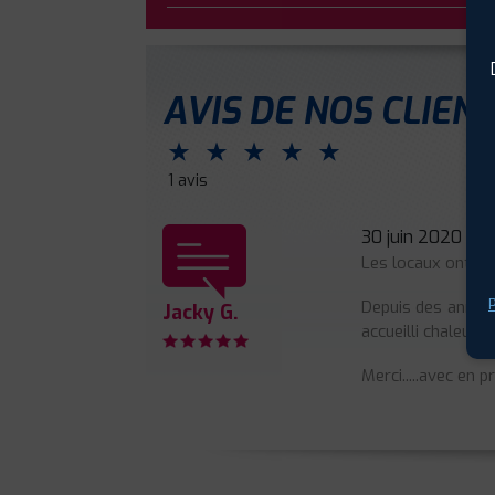
AVIS DE NOS CLIEN
⋆
⋆
⋆
⋆
⋆
1 avis
30 juin 2020
Les locaux ont ch
P
Depuis des années
Jacky G.
accueilli chaleure
Merci.....avec en 