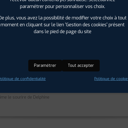
paramétrer pour personnaliser vos choix.
De plus, vous avez la possibilité de modifier votre choix à tout
moment en cliquant sur le lien 'Gestion des cookies' présent
TS
dans le pied de page du site
Paramétrer
Tout accepter
angé récemment, mais pas le personnel , qui est toujours aussi sy
olitique de confidentialité
Politique de cookie
 et malgré le développement de l'entreprise, il est toujours aussi
usement par le personnel ou la direction!
prime le sourire de Delphine