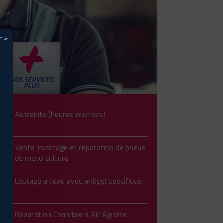
r >
NOS SERVICES
S
PLUS
Astreinte (heures ouvrées)
Vente, montage et réparation de pneus
de moto culture
Lestage à l'eau avec antigel spécifique
Réparation Chambre à Air Agraire