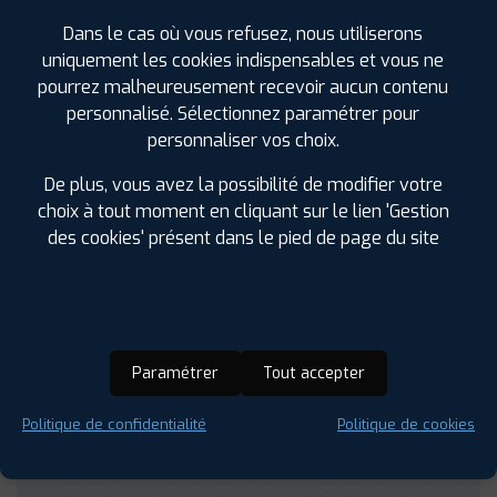
Dans le cas où vous refusez, nous utiliserons
GÉNIE CIVIL
MANUTENTION
TRAVAUX PUBLICS
uniquement les cookies indispensables et vous ne
pourrez malheureusement recevoir aucun contenu
personnalisé. Sélectionnez paramétrer pour
personnaliser vos choix.
NOS SERVICES PLUS
De plus, vous avez la possibilité de modifier votre
choix à tout moment en cliquant sur le lien 'Gestion
Géométrie Véhicule Utilitaire long et Camping Car
des cookies' présent dans le pied de page du site
Accès Camping Car et véhicules utilitaires carrossés
Montage pneus à VANNES
Vente et montage pneus Camping car
Réparation de pneus tubeless
Paramétrer
Tout accepter
Remplacement de pneus
Contrôle pression offert
Politique de confidentialité
Politique de cookies