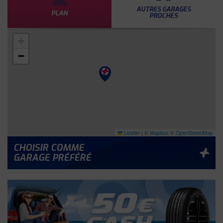
AUTRES GARAGES
PLAN
PROCHES
+
−
Leaflet
|
©
Mapbox
©
OpenStreetMap
CHOISIR COMME
GARAGE PRÉFÉRÉ