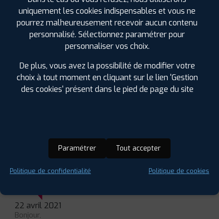
Géométrie Véhicule Utilitaire long et Camping Car
uniquement les cookies indispensables et vous ne
pourrez malheureusement recevoir aucun contenu
Vente et montage pneus Camping car
personnalisé. Sélectionnez paramétrer pour
Accès Camping Car et véhicules utilitaires carrossés
personnaliser vos choix.
De plus, vous avez la possibilité de modifier votre
choix à tout moment en cliquant sur le lien 'Gestion
AVIS DE NOS CLIENTS
des cookies' présent dans le pied de page du site
LAISSER UN AVIS
POUR CETTE AGENCE
⋆
⋆
⋆
⋆
⋆
Paramétrer
Tout accepter
1 avis
Politique de confidentialité
Politique de cookies
Veerle D.
22 avril 2021
Bonjour,