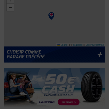
−
Leaflet
|
©
Mapbox
©
OpenStreetMap
CHOISIR COMME
GARAGE PRÉFÉRÉ