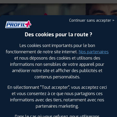
Continuer sans accepter >
NOS
Des cookies pour la route ?
SERVICES
Les cookies sont importants pour le bon
fonctionnement de notre site internet.
Nos partenaires
et nous déposons des cookies et utilisons des
informations non sensibles de votre appareil pour
améliorer notre site et afficher des publicités et
contenus personnalisés.
AUTO, CAMIONNETTE,
4X4
AGRAIRE
POIDS LOURD
En sélectionnant "Tout accepter", vous acceptez ceci
et vous consentez à ce que nous partagions ces
informations avec des tiers, notamment avec nos
partenaires marketing.
GÉNIE CIVIL
MANUTENTION
NOS SERVICES PLUS
Dans le cas où vous refusez, nous utiliserons