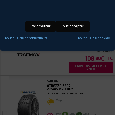
TRACMAX
X-PRIVILO RS01+
265/45 R 20 108Y
CODE EAN : 6958460912705
Été
Paramétrer
Tout accepter
ⓘ
B
C
Politique de confidentialité
Politique de cookies
C
72
Prix unitaire
108
€
.90
TTC
FAIRE INSTALLER CE
PNEU
SAILUN
ATREZZO ZSR2
275/45 R 20 110Y
CODE EAN : 6922250425089
Été