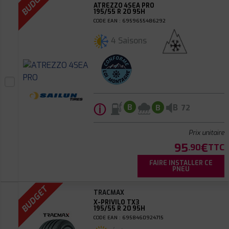
BUDGET
ATREZZO 4SEA PRO
195/55 R 20 95H
CODE EAN : 6959655486292
4 Saisons
ⓘ
B
B
B
72
Prix unitaire
95
€
.90
TTC
FAIRE INSTALLER CE
PNEU
BUDGET
TRACMAX
X-PRIVILO TX3
195/55 R 20 95H
CODE EAN : 6958460924715