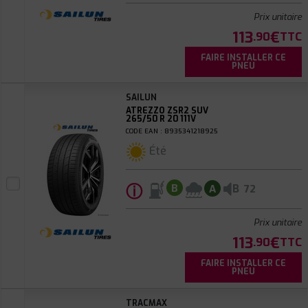
Prix unitaire
113
€
.90
TTC
FAIRE INSTALLER CE
PNEU
SAILUN
ATREZZO ZSR2 SUV
265/50 R 20 111V
CODE EAN : 8935341218925
Été
ⓘ
B
B
A
72
Prix unitaire
113
€
.90
TTC
FAIRE INSTALLER CE
PNEU
TRACMAX