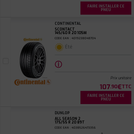
FAIRE INSTALLER CE
PNEU
CONTINENTAL
SCONTACT
145/60 R 20 105M
CODE EAN : 4019238048704
Été
ⓘ
Prix unitaire
107
€
.90
TTC
FAIRE INSTALLER CE
PNEU
DUNLOP
ALL SEASON 2
175/55 R 20 89T
CODE EAN : 4038526473356