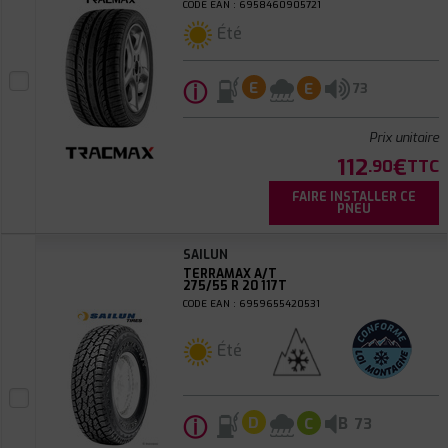
CODE EAN : 6958460905721
Été
ⓘ
E
E
73
Prix unitaire
112
€
.90
TTC
FAIRE INSTALLER CE
PNEU
SAILUN
TERRAMAX A/T
275/55 R 20 117T
CODE EAN : 6959655420531
Été
ⓘ
B
D
C
73