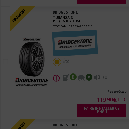
PREMIUM
BRIDGESTONE
TURANZA 6
195/55 R 20 95H
CODE EAN : 3286342603919
Été
ⓘ
B
B
A
70
Prix unitaire
119
€
.90
TTC
FAIRE INSTALLER CE
PNEU
PREMIUM
BRIDGESTONE