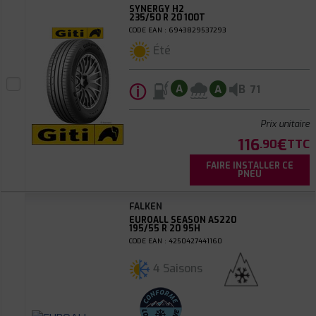
SYNERGY H2
235/50 R 20 100T
CODE EAN : 6943829537293
Été
ⓘ
B
A
A
71
Prix unitaire
116
€
.90
TTC
FAIRE INSTALLER CE
PNEU
FALKEN
EUROALL SEASON AS220
195/55 R 20 95H
CODE EAN : 4250427441160
4 Saisons