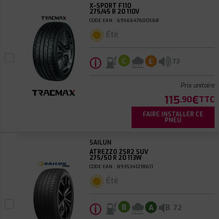
X-SPORT F110
275/45 R 20 110V
CODE EAN : 6956647600568
Été
ⓘ
C
E
73
Prix unitaire
115
€
.90
TTC
FAIRE INSTALLER CE
PNEU
SAILUN
ATREZZO ZSR2 SUV
275/50 R 20 113W
CODE EAN : 8935341218611
Été
ⓘ
B
B
A
72