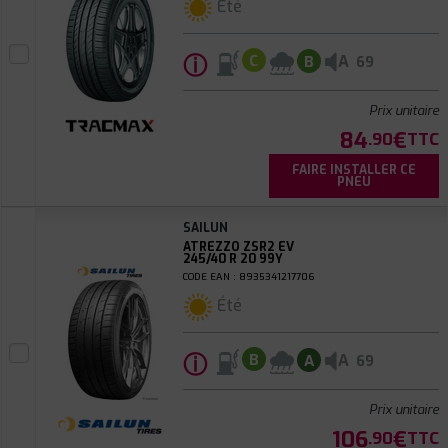
Été
ⓘ
A
C
B
69
Prix unitaire
84
€
.90
TTC
FAIRE INSTALLER CE
PNEU
SAILUN
ATREZZO ZSR2 EV
245/40 R 20 99Y
CODE EAN : 8935341217706
Été
ⓘ
A
B
A
69
Prix unitaire
106
€
.90
TTC