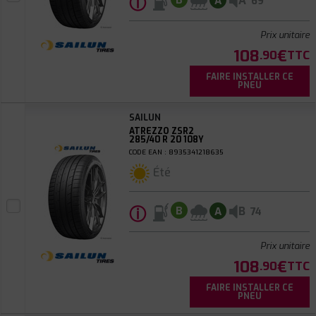
ⓘ
A
B
A
69
Prix unitaire
108
€
.90
TTC
FAIRE INSTALLER CE
PNEU
SAILUN
ATREZZO ZSR2
285/40 R 20 108Y
CODE EAN : 8935341218635
Été
ⓘ
B
B
A
74
Prix unitaire
108
€
.90
TTC
FAIRE INSTALLER CE
PNEU