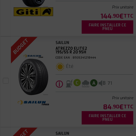
Prix unitaire
144
€
.90
TTC
FAIRE INSTALLER CE
PNEU
BUDGET
SAILUN
ATREZZO ELITE2
195/55 R 20 95H
CODE EAN : 8935341218444
Été
ⓘ
B
C
A
71
Prix unitaire
84
€
.90
TTC
FAIRE INSTALLER CE
PNEU
SAILUN