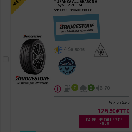
TURANZA ALL SEASON 6
195/55 R 20 95H
CODE EAN : 3286342396811
4 Saisons
ⓘ
B
C
B
70
Prix unitaire
125
€
.90
TTC
FAIRE INSTALLER CE
PNEU