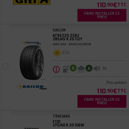
110
€
.90
TTC
FAIRE INSTALLER CE
PNEU
SAILUN
ATREZZO ZSR2
285/45 R 20 112Y
CODE EAN : 8935341218918
Été
ⓘ
B
B
A
74
Prix unitaire
110
€
.90
TTC
FAIRE INSTALLER CE
PNEU
TRACMAX
F110
275/40 R 20 106W