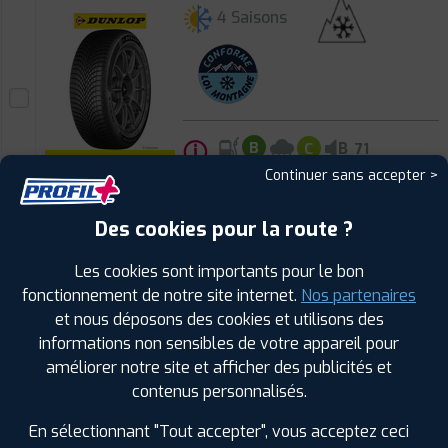
4 Saisons
ⓘ
B
B
C
71
Continuer sans accepter >
Prix unitaire
108
€
.90
TTC
Des cookies pour la route ?
FAIRE INSTALLER CE
Les cookies sont importants pour le bon
PNEU
fonctionnement de notre site internet.
Nos partenaires
FIRESTONE
et nous déposons des cookies et utilisons des
ROADHAWK 2
informations non sensibles de votre appareil pour
195/55 R 20 95H
améliorer notre site et afficher des publicités et
CODE EAN : 3286342672717
contenus personnalisés.
Été
En sélectionnant "Tout accepter", vous acceptez ceci
B
B
A