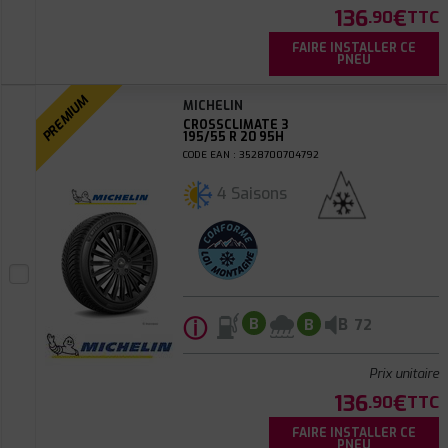
136
€
.90
TTC
FAIRE INSTALLER CE
PNEU
PREMIUM
MICHELIN
CROSSCLIMATE 3
195/55 R 20 95H
CODE EAN : 3528700704792
4 Saisons
ⓘ
B
B
B
72
Prix unitaire
136
€
.90
TTC
FAIRE INSTALLER CE
PNEU