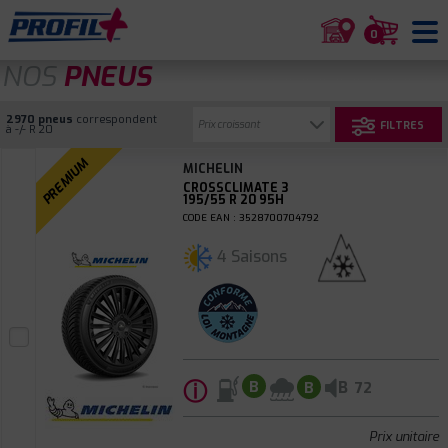
0
NOS
PNEUS
2970 pneus
correspondent
FILTRES
à -/- R 20
PREMIUM
MICHELIN
CROSSCLIMATE 3
195/55 R 20 95H
CODE EAN : 3528700704792
4 Saisons
ⓘ
B
B
B
72
Prix unitaire