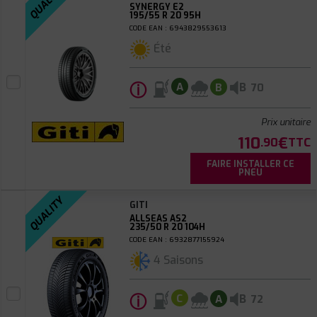
QUALITY
SYNERGY E2
195/55 R 20 95H
CODE EAN : 6943829553613
Été
ⓘ
B
A
B
70
Prix unitaire
110
€
.90
TTC
FAIRE INSTALLER CE
PNEU
QUALITY
GITI
ALLSEAS AS2
235/50 R 20 104H
CODE EAN : 6932877155924
4 Saisons
ⓘ
B
C
A
72