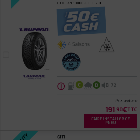
CODE EAN : 8808563630281
4 Saisons
ⓘ
B
C
B
72
Prix unitaire
191
€
.90
TTC
FAIRE INSTALLER CE
PNEU
GITI