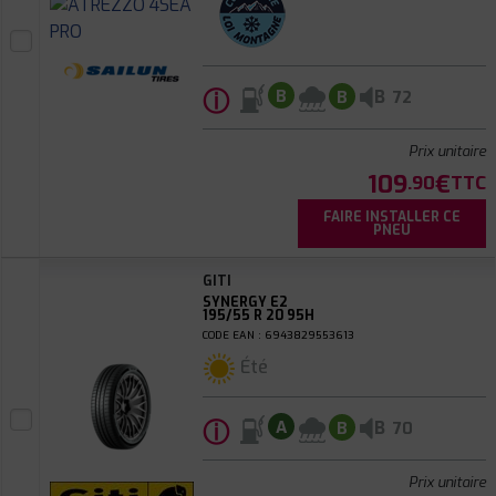
ⓘ
B
B
B
72
Prix unitaire
109
€
.90
TTC
FAIRE INSTALLER CE
PNEU
GITI
SYNERGY E2
195/55 R 20 95H
CODE EAN : 6943829553613
Été
ⓘ
B
A
B
70
Prix unitaire