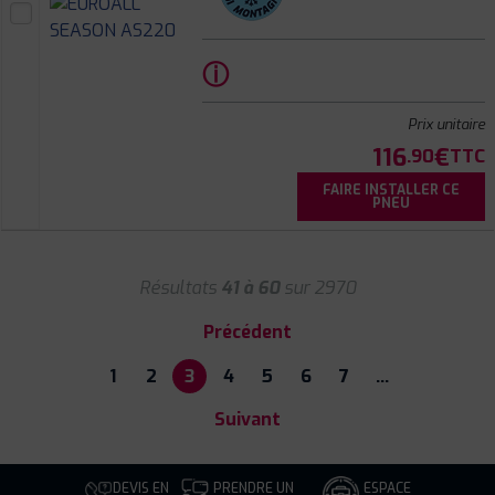
ⓘ
Prix unitaire
116
€
.90
TTC
FAIRE INSTALLER CE
PNEU
Résultats
41 à 60
sur 2970
Précédent
1
2
3
4
5
6
7
…
Suivant
DEVIS EN
PRENDRE UN
ESPACE