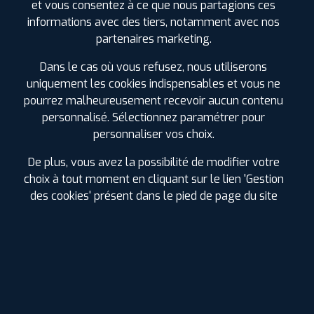
ⓘ
71
et vous consentez à ce que nous partagions ces
informations avec des tiers, notamment avec nos
Prix unitaire
partenaires marketing.
108
€
.90
TTC
Dans le cas où vous refusez, nous utiliserons
FAIRE INSTALLER CE
uniquement les cookies indispensables et vous ne
PNEU
pourrez malheureusement recevoir aucun contenu
personnalisé. Sélectionnez paramétrer pour
TRACMAX
X-PRIVILO RS01+
personnaliser vos choix.
275/45 R 20 110Y
CODE EAN : 6958460919414
De plus, vous avez la possibilité de modifier votre
Été
choix à tout moment en cliquant sur le lien 'Gestion
des cookies' présent dans le pied de page du site
ⓘ
B
C
C
72
Prix unitaire
108
€
.90
TTC
FAIRE INSTALLER CE
PNEU