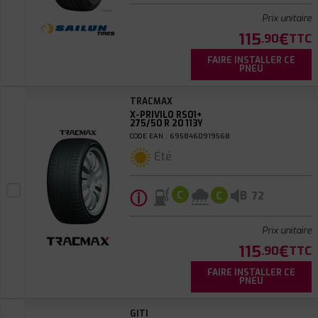
Prix unitaire
115
€
.90
TTC
FAIRE INSTALLER CE
PNEU
TRACMAX
X-PRIVILO RS01+
275/50 R 20 113Y
CODE EAN : 6958460919568
Été
ⓘ
B
C
C
72
Prix unitaire
115
€
.90
TTC
FAIRE INSTALLER CE
PNEU
GITI