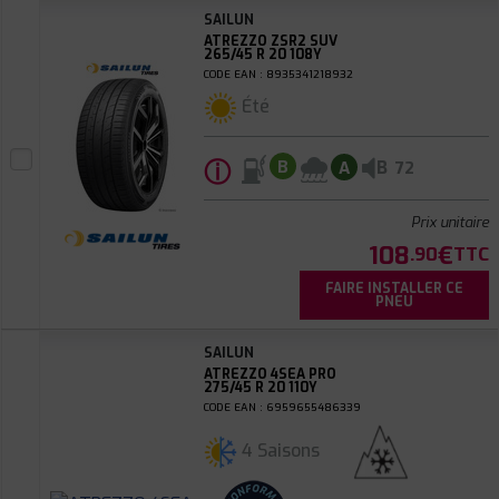
SAILUN
ATREZZO ZSR2 SUV
265/45 R 20 108Y
CODE EAN : 8935341218932
Été
ⓘ
B
B
A
72
Prix unitaire
108
€
.90
TTC
FAIRE INSTALLER CE
PNEU
SAILUN
ATREZZO 4SEA PRO
275/45 R 20 110Y
CODE EAN : 6959655486339
4 Saisons