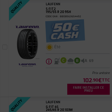
QUALITY
LAUFENN
S FIT2
195/55 R 20 95H
CODE EAN : 8808563654492
Été
ⓘ
A
C
B
69
Prix unitaire
102
€
.90
TTC
FAIRE INSTALLER CE
PNEU
QUALITY
LAUFENN
G FIT 4S
245/45 R 20 103W