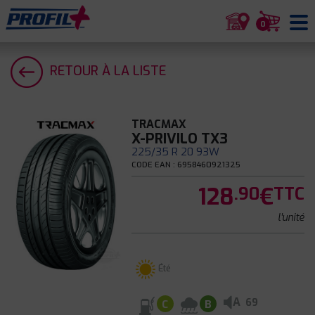
0
RETOUR À LA LISTE
TRACMAX
X-PRIVILO TX3
225/35 R 20 93W
CODE EAN : 6958460921325
128
€
.90
TTC
l'unité
Été
A
69
C
B