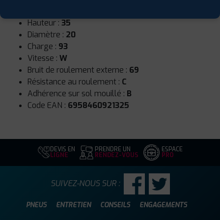
Largeur :
225
Hauteur :
35
Diamètre :
20
Charge :
93
Vitesse :
W
Bruit de roulement externe :
69
Résistance au roulement :
C
Adhérence sur sol mouillé :
B
Code EAN :
6958460921325
DEVIS EN
PRENDRE UN
ESPACE
LIGNE
RENDEZ-VOUS
PRO
SUIVEZ-NOUS SUR :
PNEUS
ENTRETIEN
CONSEILS
ENGAGEMENTS