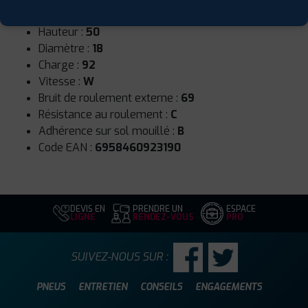
Largeur :
215
Hauteur :
50
Diamètre :
18
Charge :
92
Vitesse :
W
Bruit de roulement externe :
69
Résistance au roulement :
C
Adhérence sur sol mouillé :
B
Code EAN :
6958460923190
DEVIS EN
PRENDRE UN
ESPACE
LIGNE
RENDEZ-VOUS
PRO
SUIVEZ-NOUS SUR :
PNEUS
ENTRETIEN
CONSEILS
ENGAGEMENTS