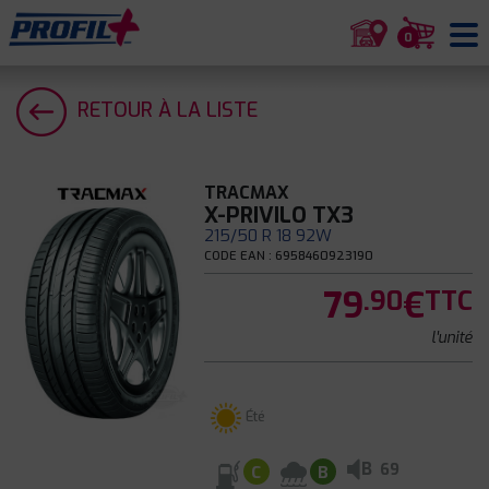
0
RETOUR À LA LISTE
TRACMAX
X-PRIVILO TX3
215/50 R 18 92W
CODE EAN : 6958460923190
79
€
.90
TTC
l'unité
Été
B
69
C
B