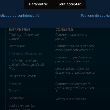
ir adherent
Offres d'emploi
FAQ
Paramétrer
Tout accepter
olitique de confidentialité
Politique de cookie
ENTRETIEN
CONSEILS
Éclairage - Phares de
Comment stocker vos
voiture
pneus ?
Distribution
Comment savoir quel pneu
choisir pour son véhicule ?
Chaînes et chaussettes
Comment faire durer vos
Les forfaits révision
pneus plus longtemps ?
véhicule électrique Profil
Plus
L'éco-conduite : faire des
économies et polluer moins
Bougies d'allumage
!
Freinage
Comment économiser du
carburant grâce à vos pneus
Batterie
?
Géométrie
Voir tous les conseils
Tout savoir sur les
suspensions et