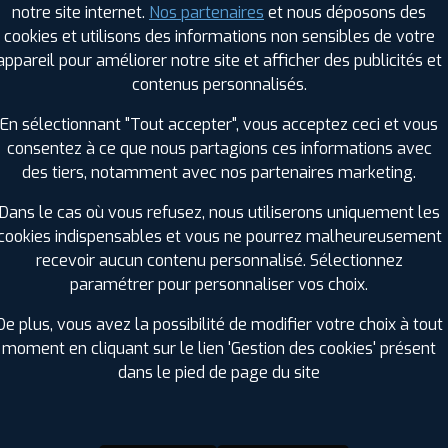
notre site internet.
Nos partenaires
et nous déposons des
Hauteur :
70
cookies et utilisons des informations non sensibles de votre
Diamètre :
15
appareil pour améliorer notre site et afficher des publicités et
Charge :
96
contenus personnalisés.
Vitesse :
T
Bruit de roulement externe :
69
En sélectionnant "Tout accepter", vous acceptez ceci et vous
Résistance au roulement :
C
consentez à ce que nous partagions ces informations avec
Adhérence sur sol mouillé :
B
des tiers, notamment avec nos partenaires marketing.
Code EAN :
6956647620344
Dans le cas où vous refusez, nous utiliserons uniquement les
cookies indispensables et vous ne pourrez malheureusement
recevoir aucun contenu personnalisé. Sélectionnez
paramétrer pour personnaliser vos choix.
De plus, vous avez la possibilité de modifier votre choix à tout
moment en cliquant sur le lien 'Gestion des cookies' présent
dans le pied de page du site