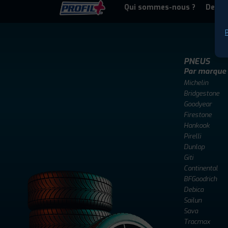
Qui sommes-nous ?
Deven
P
PNEUS
Par marque
Michelin
Bridgestone
Goodyear
Firestone
Hankook
Pirelli
Dunlop
Giti
Continental
BFGoodrich
Debica
Sailun
Sava
Tracmax