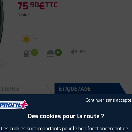
75
€
.90
TTC
l'unité
Été
B
69
C
B
CLIENTS
ÉTIQUETAGE
Continuer sans accepte
Des cookies pour la route ?
Saison :
Été
Runflat :
Non
Les cookies sont importants pour le bon fonctionnement de
Largeur :
205