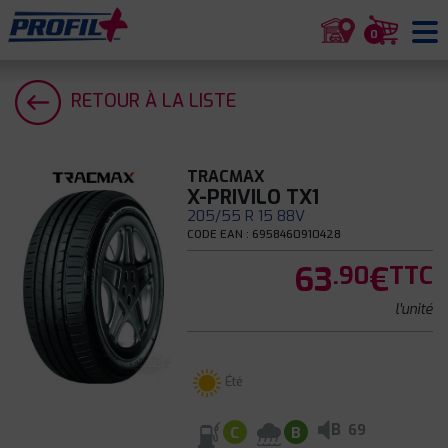
0
RETOUR À LA LISTE
TRACMAX
X-PRIVILO TX1
205/55 R 15 88V
CODE EAN : 6958460910428
63
€
.90
TTC
l'unité
Été
B
69
C
B