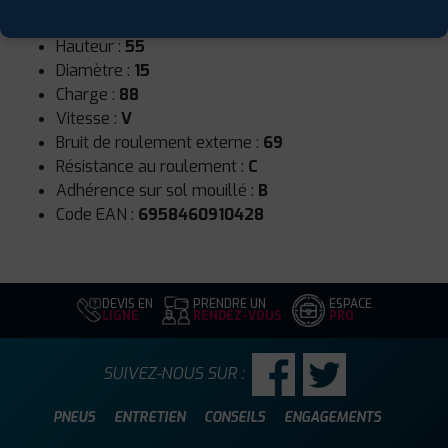
Largeur :
205
Hauteur :
55
Diamètre :
15
Charge :
88
Vitesse :
V
Bruit de roulement externe :
69
Résistance au roulement :
C
Adhérence sur sol mouillé :
B
Code EAN :
6958460910428
DEVIS EN
PRENDRE UN
ESPACE
LIGNE
RENDEZ-VOUS
PRO
SUIVEZ-NOUS SUR :
PNEUS
ENTRETIEN
CONSEILS
ENGAGEMENTS