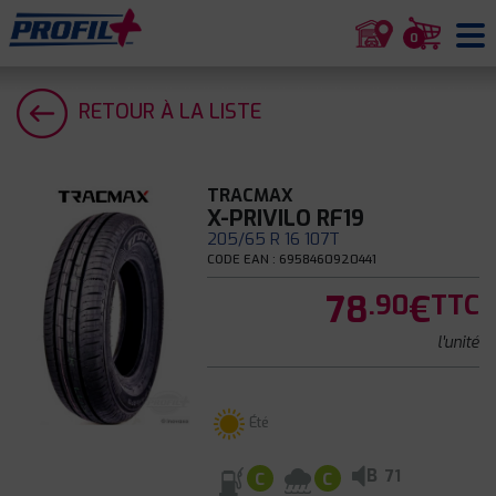
0
RETOUR À LA LISTE
TRACMAX
X-PRIVILO RF19
205/65 R 16 107T
CODE EAN : 6958460920441
78
€
.90
TTC
l'unité
Été
B
71
C
C