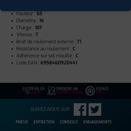
Largeur :
205
Hauteur :
65
Diamètre :
16
Charge :
107
Vitesse :
T
Bruit de roulement externe :
71
Résistance au roulement :
C
Adhérence sur sol mouillé :
C
Code EAN :
6958460920441
DEVIS EN
PRENDRE UN
ESPACE
LIGNE
RENDEZ-VOUS
PRO
SUIVEZ-NOUS SUR :
PNEUS
ENTRETIEN
CONSEILS
ENGAGEMENTS