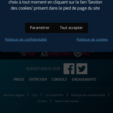
choix à tout moment en cliquant sur le lien 'Gestion
Hauteur :
75
des cookies' présent dans le pied de page du site
Diamètre :
16
Charge :
123
Vitesse :
Q
Paramétrer
Tout accepter
Code EAN :
6958460905479
Politique de confidentialité
Politique de cookies
DEVIS EN
PRENDRE UN
ESPACE
LIGNE
RENDEZ-VOUS
PRO
SUIVEZ-NOUS SUR :
PNEUS
ENTRETIEN
CONSEILS
ENGAGEMENTS
Mentions légales
CGU
CGU MyProfil+
Politique de confidentialité
Contact
Gestion des cookies