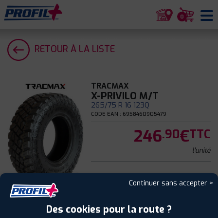
0
RETOUR À LA LISTE
TRACMAX
X-PRIVILO M/T
265/75 R 16 123Q
CODE EAN : 6958460905479
246
€
.90
TTC
l'unité
Continuer sans accepter >
Été
Des cookies pour la route ?