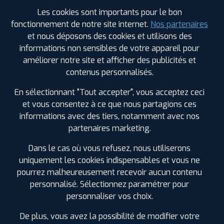
Les cookies sont importants pour le bon
Votre commande
fonctionnement de notre site internet.
Nos partenaires
montée et équilibrée :
et nous déposons des cookies et utilisons des
537
€
.60
TTC
informations non sensibles de votre appareil pour
améliorer notre site et afficher des publicités et
FAIRE INSTALLER CE PNEU
contenus personnalisés.
Sous réserve de disponibilité en agence
En sélectionnant "Tout accepter", vous acceptez ceci
et vous consentez à ce que nous partagions ces
informations avec des tiers, notamment avec nos
partenaires marketing.
Dans le cas où vous refusez, nous utiliserons
SPÉCIFICATIONS
AVIS CLIENTS
ÉTIQUETAGE
uniquement les cookies indispensables et vous ne
pourrez malheureusement recevoir aucun contenu
Étiquetage
personnalisé. Sélectionnez paramétrer pour
personnaliser vos choix.
Saison :
Été
Runflat :
Non
De plus, vous avez la possibilité de modifier votre
Largeur :
265