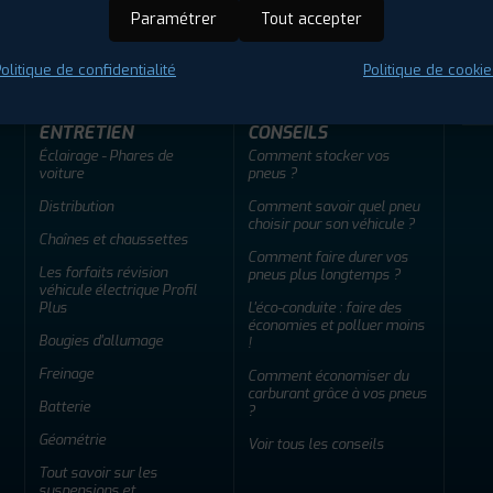
ir adherent
Offres d'emploi
FAQ
Paramétrer
Tout accepter
olitique de confidentialité
Politique de cookie
ENTRETIEN
CONSEILS
Éclairage - Phares de
Comment stocker vos
voiture
pneus ?
Distribution
Comment savoir quel pneu
choisir pour son véhicule ?
Chaînes et chaussettes
Comment faire durer vos
Les forfaits révision
pneus plus longtemps ?
véhicule électrique Profil
Plus
L'éco-conduite : faire des
économies et polluer moins
Bougies d'allumage
!
Freinage
Comment économiser du
carburant grâce à vos pneus
Batterie
?
Géométrie
Voir tous les conseils
Tout savoir sur les
suspensions et