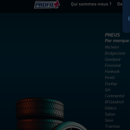
Qui sommes-nous ?
Deven
P
PNEUS
Par marque
Michelin
Bridgestone
Goodyear
Firestone
Hankook
Pirelli
Dunlop
Giti
Continental
BFGoodrich
Debica
Sailun
Sava
Tracmax