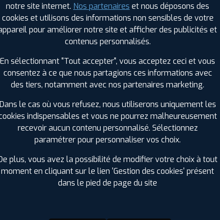
notre site internet.
Nos partenaires
et nous déposons des
Hauteur :
60
cookies et utilisons des informations non sensibles de votre
Diamètre :
18
appareil pour améliorer notre site et afficher des publicités et
Charge :
105
contenus personnalisés.
Vitesse :
H
Bruit de roulement externe :
70
En sélectionnant "Tout accepter", vous acceptez ceci et vous
Résistance au roulement :
C
consentez à ce que nous partagions ces informations avec
Adhérence sur sol mouillé :
C
des tiers, notamment avec nos partenaires marketing.
Code EAN :
6958460910954
Dans le cas où vous refusez, nous utiliserons uniquement les
cookies indispensables et vous ne pourrez malheureusement
recevoir aucun contenu personnalisé. Sélectionnez
paramétrer pour personnaliser vos choix.
De plus, vous avez la possibilité de modifier votre choix à tout
moment en cliquant sur le lien 'Gestion des cookies' présent
dans le pied de page du site