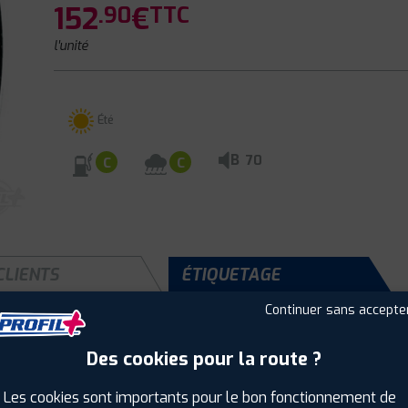
152
€
.90
TTC
l'unité
Été
B
70
C
C
CLIENTS
ÉTIQUETAGE
Continuer sans accepte
Des cookies pour la route ?
Saison :
Été
Runflat :
Non
Les cookies sont importants pour le bon fonctionnement de
Largeur :
245