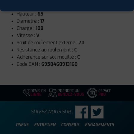
Largeur :
235
Hauteur :
65
Diamètre :
17
Charge :
108
Vitesse :
V
Bruit de roulement externe :
70
Résistance au roulement :
C
Adhérence sur sol mouillé :
C
Code EAN :
6958460913160
DEVIS EN
PRENDRE UN
ESPACE
LIGNE
RENDEZ-VOUS
PRO
SUIVEZ-NOUS SUR :
PNEUS
ENTRETIEN
CONSEILS
ENGAGEMENTS