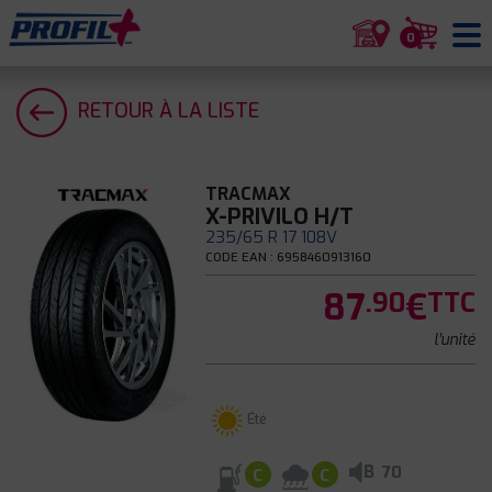
0
RETOUR À LA LISTE
TRACMAX
X-PRIVILO H/T
235/65 R 17 108V
CODE EAN : 6958460913160
87
€
.90
TTC
l'unité
Été
B
70
C
C