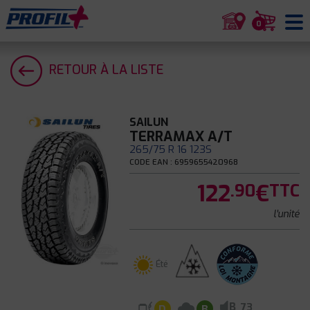
0
RETOUR À LA LISTE
SAILUN
TERRAMAX A/T
265/75 R 16 123S
CODE EAN : 6959655420968
122
€
.90
TTC
l'unité
Été
B
73
D
B