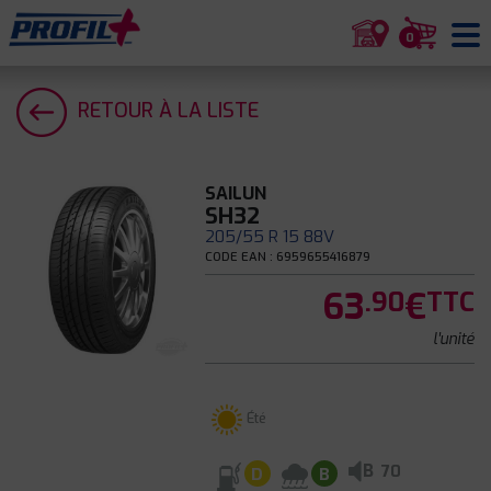
0
RETOUR À LA LISTE
SAILUN
SH32
205/55 R 15 88V
CODE EAN : 6959655416879
63
€
.90
TTC
l'unité
Été
B
70
D
B