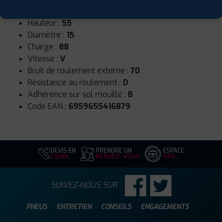
Largeur :
205
Hauteur :
55
Diamètre :
15
Charge :
88
Vitesse :
V
Bruit de roulement externe :
70
Résistance au roulement :
D
Adhérence sur sol mouillé :
B
Code EAN :
6959655416879
DEVIS EN
PRENDRE UN
ESPACE
LIGNE
RENDEZ-VOUS
PRO
SUIVEZ-NOUS SUR :
PNEUS
ENTRETIEN
CONSEILS
ENGAGEMENTS