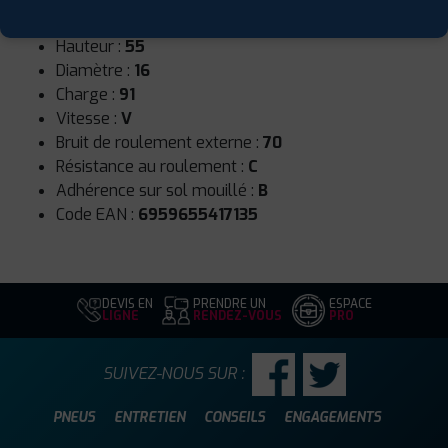
Largeur :
195
Hauteur :
55
Diamètre :
16
Charge :
91
Vitesse :
V
Bruit de roulement externe :
70
Résistance au roulement :
C
Adhérence sur sol mouillé :
B
Code EAN :
6959655417135
DEVIS EN
PRENDRE UN
ESPACE
LIGNE
RENDEZ-VOUS
PRO
SUIVEZ-NOUS SUR :
PNEUS
ENTRETIEN
CONSEILS
ENGAGEMENTS