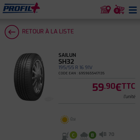
0
RETOUR À LA LISTE
SAILUN
SH32
195/55 R 16 91V
CODE EAN : 6959655417135
59
€
.90
TTC
l'unité
Été
B
70
C
B