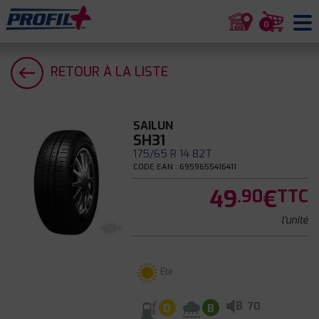
0
RETOUR À LA LISTE
SAILUN
SH31
175/65 R 14 82T
CODE EAN : 6959655416411
49
€
.90
TTC
l'unité
Été
B
70
D
B