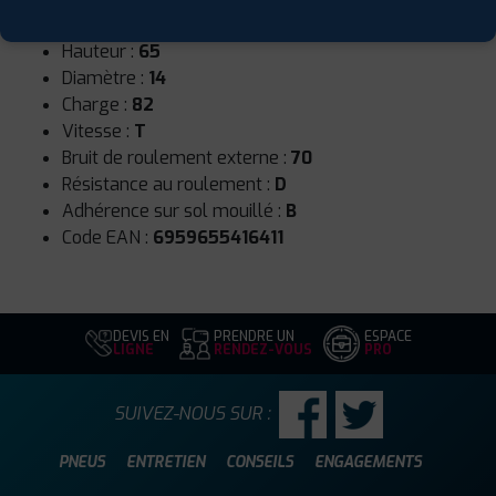
Largeur :
175
Hauteur :
65
Diamètre :
14
Charge :
82
Vitesse :
T
Bruit de roulement externe :
70
Résistance au roulement :
D
Adhérence sur sol mouillé :
B
Code EAN :
6959655416411
DEVIS EN
PRENDRE UN
ESPACE
LIGNE
RENDEZ-VOUS
PRO
SUIVEZ-NOUS SUR :
PNEUS
ENTRETIEN
CONSEILS
ENGAGEMENTS