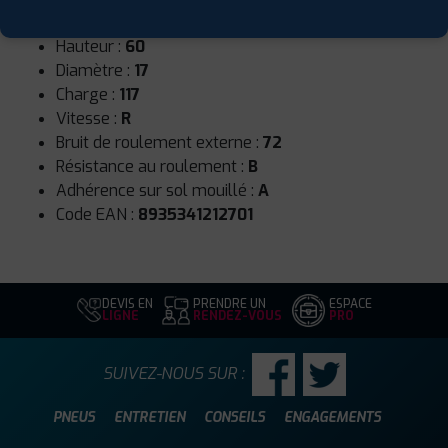
Largeur :
235
Hauteur :
60
Diamètre :
17
Charge :
117
Vitesse :
R
Bruit de roulement externe :
72
Résistance au roulement :
B
Adhérence sur sol mouillé :
A
Code EAN :
8935341212701
DEVIS EN
PRENDRE UN
ESPACE
LIGNE
RENDEZ-VOUS
PRO
SUIVEZ-NOUS SUR :
PNEUS
ENTRETIEN
CONSEILS
ENGAGEMENTS