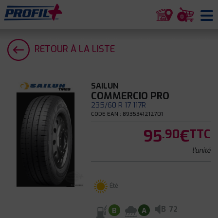
0
RETOUR À LA LISTE
SAILUN
COMMERCIO PRO
235/60 R 17 117R
CODE EAN : 8935341212701
95
€
.90
TTC
l'unité
Été
B
72
B
A