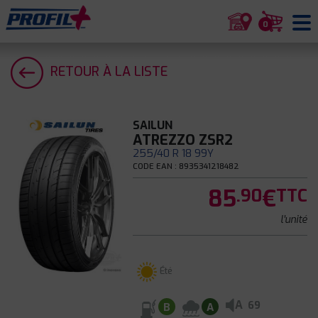
0
RETOUR À LA LISTE
SAILUN
ATREZZO ZSR2
255/40 R 18 99Y
CODE EAN : 8935341218482
85
€
.90
TTC
l'unité
Été
A
69
B
A