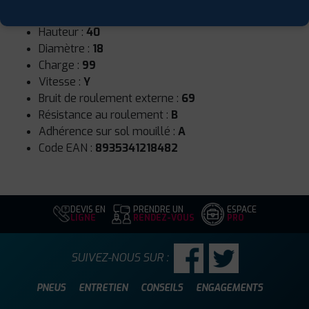
Largeur :
255
Hauteur :
40
Diamètre :
18
Charge :
99
Vitesse :
Y
Bruit de roulement externe :
69
Résistance au roulement :
B
Adhérence sur sol mouillé :
A
Code EAN :
8935341218482
DEVIS EN
PRENDRE UN
ESPACE
LIGNE
RENDEZ-VOUS
PRO
SUIVEZ-NOUS SUR :
PNEUS
ENTRETIEN
CONSEILS
ENGAGEMENTS