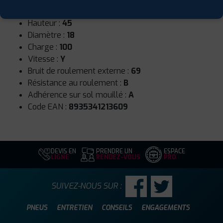
Largeur :
245
Hauteur :
45
Diamètre :
18
Charge :
100
Vitesse :
Y
Bruit de roulement externe :
69
Résistance au roulement :
B
Adhérence sur sol mouillé :
A
Code EAN :
8935341213609
DEVIS EN
PRENDRE UN
ESPACE
LIGNE
RENDEZ-VOUS
PRO
SUIVEZ-NOUS SUR :
PNEUS
ENTRETIEN
CONSEILS
ENGAGEMENTS