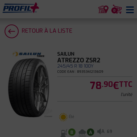
0
RETOUR À LA LISTE
SAILUN
ATREZZO ZSR2
245/45 R 18 100Y
CODE EAN : 8935341213609
78
€
.90
TTC
l'unité
Été
A
69
B
A