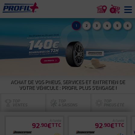
0
1
2
3
4
5
6
ACHAT DE VOS PNEUS, SERVICES ET ENTRETIEN DE
VOTRE VÉHICULE : PROFIL PLUS S'ENGAGE !
TOP
TOP
TOP
VENTES
4 SAISONS
PNEUS ÉTÉ
À l'unité
À l'unité
92
€
92
€
.90
TTC
.90
TTC