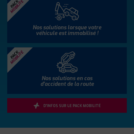
MOBILITÉ
PACK
Nos solutions lorsque votre
véhicule est immobilisé !
MOBILITÉ
PACK
Nos solutions en cas
d'accident de la route
D'INFOS SUR LE PACK MOBILITÉ