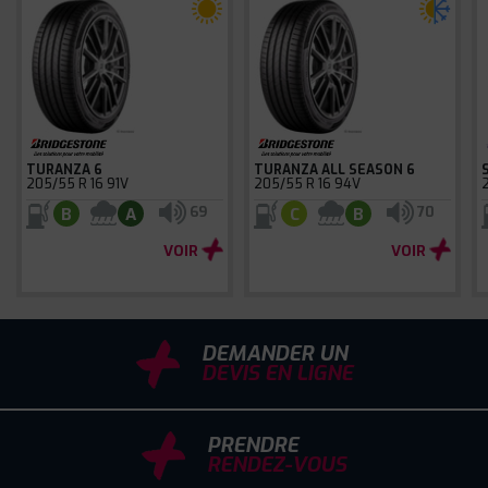
TURANZA 6
TURANZA ALL SEASON 6
205/55 R 16 91V
205/55 R 16 94V
69
70
B
A
C
B
VOIR
VOIR
DEMANDER UN
DEVIS EN LIGNE
PRENDRE
RENDEZ-VOUS