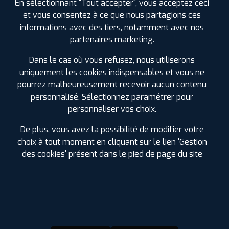
En sélectionnant "Tout accepter", vous acceptez ceci
et vous consentez à ce que nous partagions ces
informations avec des tiers, notamment avec nos
partenaires marketing.
Dans le cas où vous refusez, nous utiliserons
D'INFOS SUR MYPROFIL+
uniquement les cookies indispensables et vous ne
pourrez malheureusement recevoir aucun contenu
personnalisé. Sélectionnez paramétrer pour
La carte de fidélité MyPROFIL+ est
entièrement
GRATUITE !
Chaque achat la crédite de 2.5% du montant
personnaliser vos choix.
dépensé.
De plus, vous avez la possibilité de modifier votre
Vous pouvez utiliser les Euros cumulés
sur les pneus,
choix à tout moment en cliquant sur le lien 'Gestion
l'entretien auto
(vidange, freinage, suspension, géométrie,
climatisation et échappement) ou dans nos boutiques
des cookies' présent dans le pied de page du site
d'accessoires. Pas de besoin dans l'immédiat, faites en
bénéficier vos proches.
Soyez les premiers informés des
promotions à venir
.