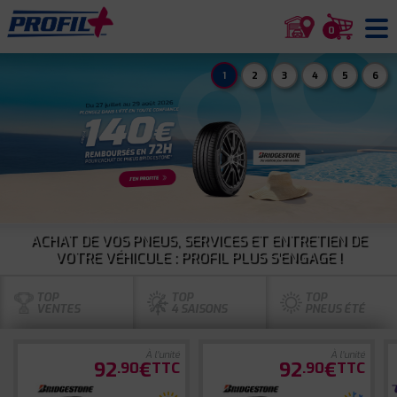
0
1
2
3
4
5
6
ACHAT DE VOS PNEUS, SERVICES ET ENTRETIEN DE
VOTRE VÉHICULE : PROFIL PLUS S'ENGAGE !
TOP
TOP
TOP
VENTES
4 SAISONS
PNEUS ÉTÉ
À l'unité
À l'unité
92
€
92
€
.90
TTC
.90
TTC