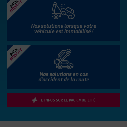
MOBILITÉ
PACK
Nos solutions lorsque votre
véhicule est immobilisé !
MOBILITÉ
PACK
Nos solutions en cas
d'accident de la route
D'INFOS SUR LE PACK MOBILITÉ