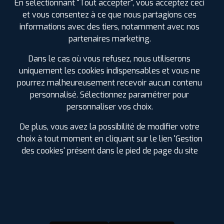
En sélectionnant "Tout accepter", vous acceptez ceci
et vous consentez à ce que nous partagions ces
informations avec des tiers, notamment avec nos
partenaires marketing.
Dans le cas où vous refusez, nous utiliserons
D'INFOS SUR MYPROFIL+
uniquement les cookies indispensables et vous ne
pourrez malheureusement recevoir aucun contenu
personnalisé. Sélectionnez paramétrer pour
La carte de fidélité MyPROFIL+ est
entièrement
GRATUITE !
Chaque achat la crédite de 2.5% du montant
personnaliser vos choix.
dépensé.
De plus, vous avez la possibilité de modifier votre
Vous pouvez utiliser les Euros cumulés
sur les pneus,
choix à tout moment en cliquant sur le lien 'Gestion
l'entretien auto
(vidange, freinage, suspension, géométrie,
climatisation et échappement) ou dans nos boutiques
des cookies' présent dans le pied de page du site
d'accessoires. Pas de besoin dans l'immédiat, faites en
bénéficier vos proches.
Soyez les premiers informés des
promotions à venir
.