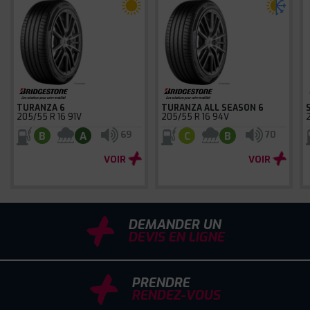
TURANZA 6
TURANZA ALL SEASON 6
205/55 R 16 91V
205/55 R 16 94V
69
70
B
A
C
B
VOIR
VOIR
DEMANDER UN
DEVIS EN LIGNE
PRENDRE
RENDEZ-VOUS