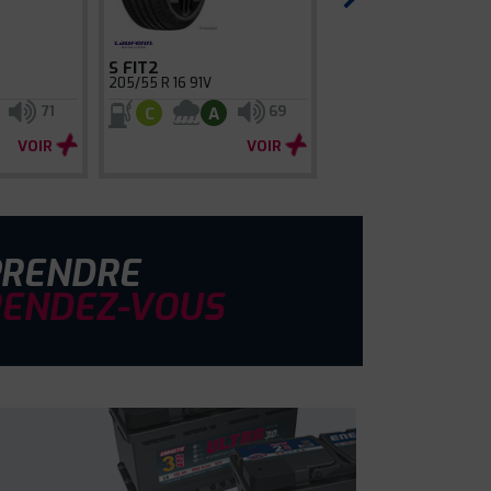
S FIT2
205/55 R 16 91V
71
69
C
A
VOIR
VOIR
PRENDRE
RENDEZ-VOUS