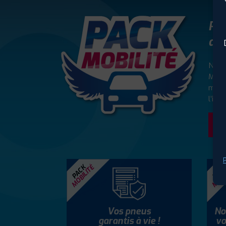
Pro
app
Nous
MOBI
mois
l’imm
P
MOBILITÉ
MOBI
PACK
PAC
Vos pneus
No
garantis à vie !
vo