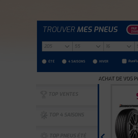
TROUVER
MES PNEUS
PAR
DIM
RunFl
ÉTÉ
4 SAISONS
HIVER
ACHAT DE VOS PN
TOP
VENTES
TOP
4 SAISONS
‹
TOP
PNEUS ÉTÉ