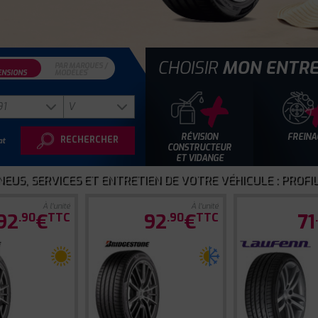
CHOISIR
MON ENTRE
PAR
MARQUES /
ENSIONS
MODÈLES
RÉVISION
FREINA
RECHERCHER
at
CONSTRUCTEUR
ET VIDANGE
EUS, SERVICES ET ENTRETIEN DE VOTRE VÉHICULE : PROFIL
À l'unité
À l'unité
92
€
92
€
71
.90
TTC
.90
TTC