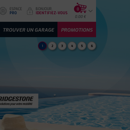
ESPACE
BONJOUR,
0
PRO
IDENTIFIEZ-VOUS
0.00 €
TROUVER UN GARAGE
PROMOTIONS
1
2
3
4
5
6