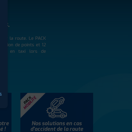
nts.
ier la route. Le PACK
ration de points et 12
orts en taxi lors de
s
MOBILITÉ
PACK
otre
Nos solutions en cas
é !
d'accident de la route