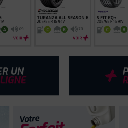
6
TURANZA ALL SEASON 6
S FIT EQ+
91V
205/55 R 16 94V
205/55 R 16 91V
69
70
A
C
B
C
B
VOIR
VOIR
R UN
 LIGNE