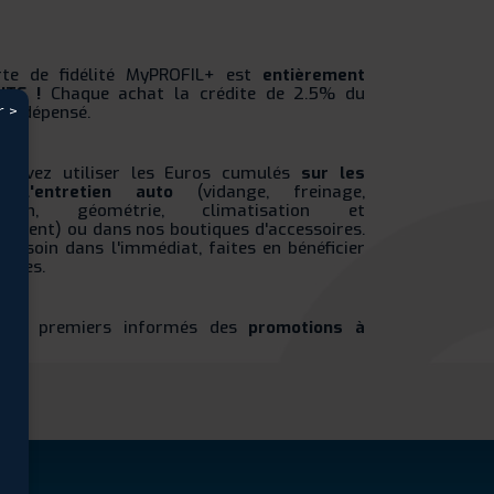
rte de fidélité MyPROFIL+ est
entièrement
ITE !
Chaque achat la crédite de 2.5% du
r >
nt dépensé.
pouvez utiliser les Euros cumulés
sur les
, l'entretien auto
(vidange, freinage,
nsion, géométrie, climatisation et
ement) ou dans nos boutiques d'accessoires.
 besoin dans l'immédiat, faites en bénéficier
oches.
 les premiers informés des
promotions à