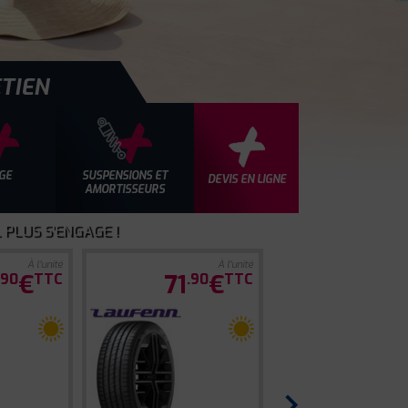
TIEN
GE
SUSPENSIONS ET
DEVIS EN LIGNE
AMORTISSEURS
 PLUS S'ENGAGE !
À l'unité
À l'unité
€
71
€
.90
TTC
.90
TTC
›