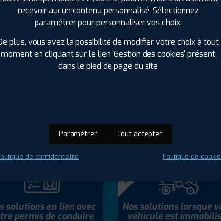
recevoir aucun contenu personnalisé. Sélectionnez
paramétrer pour personnaliser vos choix.
fil Plus s'engage au quotidien pour
orter le meilleur des services à ses clie
De plus, vous avez la possibilité de modifier votre choix à tout
moment en cliquant sur le lien 'Gestion des cookies' présent
 avons développé un programme d’assistance pour vous simplif
dans le pied de page du site
LITE garantit vos pneus à vie, vous offre votre stage de récupé
 d’assistance premium, dont un service inédit de transp
obilisation du véhicule.
D'INFOS SUR LE PACK MOBILITÉ
Paramétrer
Tout accepter
olitique de confidentialité
Politique de cookie
LITÉ
MOBILITÉ
K
PACK
s solutions en lien avec
Nos solutions lorsque v
tre permis de conduire
véhicule est immobilis