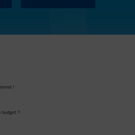
onnel !
e budget ?