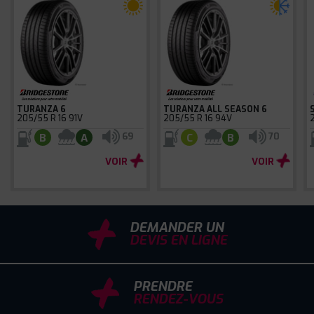
TURANZA 6
TURANZA ALL SEASON 6
205/55 R 16 91V
205/55 R 16 94V
69
70
B
A
C
B
VOIR
VOIR
DEMANDER UN
DEVIS EN LIGNE
PRENDRE
RENDEZ-VOUS