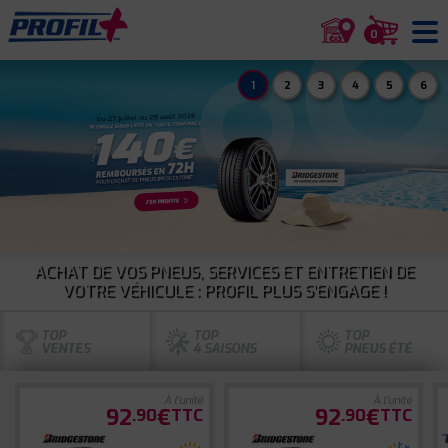
0
1
2
3
4
5
6
ACHAT DE VOS PNEUS, SERVICES ET ENTRETIEN DE
VOTRE VÉHICULE : PROFIL PLUS S'ENGAGE !
TOP
TOP
TOP
VENTES
4 SAISONS
PNEUS ÉTÉ
À l'unité
À l'unité
92
€
92
€
.90
TTC
.90
TTC