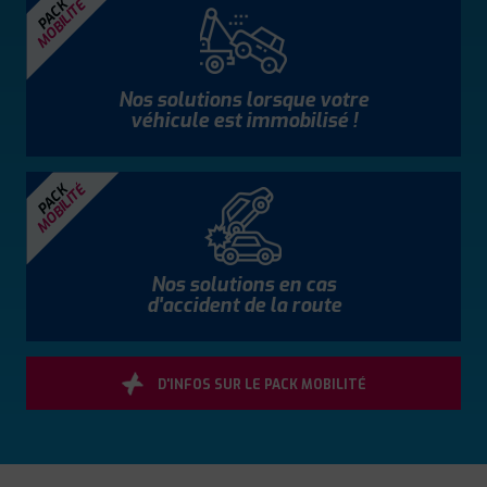
MOBILITÉ
PACK
Nos solutions lorsque votre
véhicule est immobilisé !
MOBILITÉ
PACK
Nos solutions en cas
d'accident de la route
D'INFOS SUR LE PACK MOBILITÉ