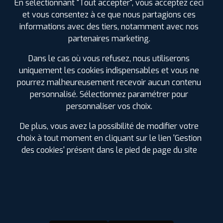
En sélectionnant "Tout accepter", vous acceptez ceci
et vous consentez à ce que nous partagions ces
informations avec des tiers, notamment avec nos
partenaires marketing.
Dans le cas où vous refusez, nous utiliserons
D'INFOS SUR MYPROFIL+
uniquement les cookies indispensables et vous ne
pourrez malheureusement recevoir aucun contenu
personnalisé. Sélectionnez paramétrer pour
La carte de fidélité MyPROFIL+ est
entièrement
GRATUITE !
Chaque achat la crédite de 2.5% du montant
personnaliser vos choix.
dépensé.
De plus, vous avez la possibilité de modifier votre
Vous pouvez utiliser les Euros cumulés
sur les pneus,
choix à tout moment en cliquant sur le lien 'Gestion
l'entretien auto
(vidange, freinage, suspension, géométrie,
climatisation et échappement) ou dans nos boutiques
des cookies' présent dans le pied de page du site
d'accessoires. Pas de besoin dans l'immédiat, faites en
bénéficier vos proches.
Soyez les premiers informés des
promotions à venir
.