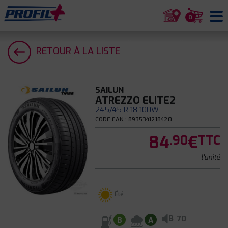
0
RETOUR À LA LISTE
SAILUN
ATREZZO ELITE2
245/45 R 18 100W
CODE EAN : 8935341218420
84
€
.90
TTC
l'unité
Été
B
70
B
A