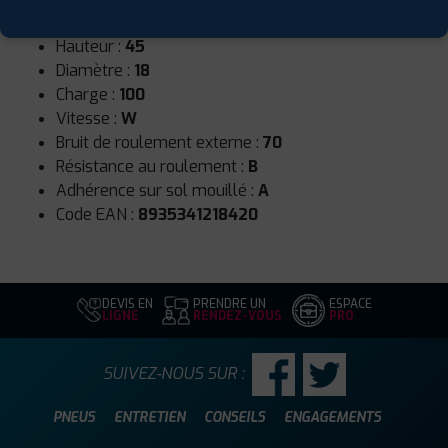
Largeur :
245
Hauteur :
45
Diamètre :
18
Charge :
100
Vitesse :
W
Bruit de roulement externe :
70
Résistance au roulement :
B
Adhérence sur sol mouillé :
A
Code EAN :
8935341218420
DEVIS EN
PRENDRE UN
ESPACE
LIGNE
RENDEZ-VOUS
PRO
SUIVEZ-NOUS SUR :
PNEUS
ENTRETIEN
CONSEILS
ENGAGEMENTS