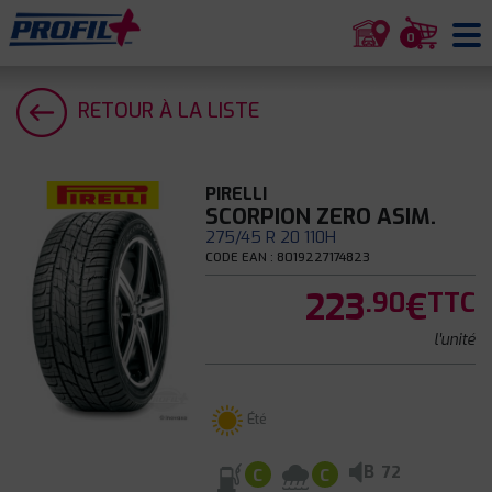
0
RETOUR À LA LISTE
PIRELLI
SCORPION ZERO ASIM.
275/45 R 20 110H
CODE EAN : 8019227174823
223
€
.90
TTC
l'unité
Été
B
72
C
C