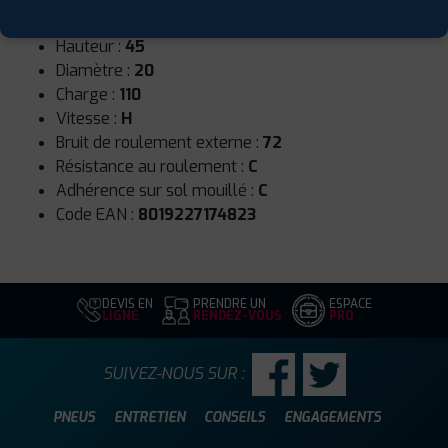
Largeur :
275
Hauteur :
45
Diamètre :
20
Charge :
110
Vitesse :
H
Bruit de roulement externe :
72
Résistance au roulement :
C
Adhérence sur sol mouillé :
C
Code EAN :
8019227174823
DEVIS EN
PRENDRE UN
ESPACE
LIGNE
RENDEZ-VOUS
PRO
SUIVEZ-NOUS SUR :
PNEUS
ENTRETIEN
CONSEILS
ENGAGEMENTS